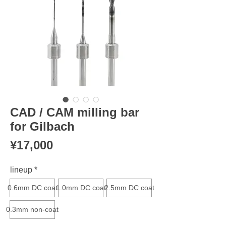
CAD / CAM milling bar
for Gilbach
Price
¥17,000
lineup
*
0.6mm DC coat
1.0mm DC coat
2.5mm DC coat
0.3mm non-coat