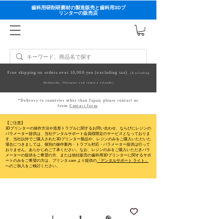
歯科用研削研磨材の製造販売と歯科用3Dプ
リンターの販売店
Free shipping on orders over 10,000 yen (excluding tax).
(Excluding
Hokkaido, Okinawa and remote islands)
*Delivery to countries other than Japan, please contact us
from
Contact form
.
【ご注意】
3Dプリンターの操作方法や造形トラブルに関するお問い合わせ、ならびにレジンの
パラメーター提供は、当社デンタルサポート会員様限定のサービスとなっておりま
す。当社以外でご購入された3Dプリンター製品や、レジンのみをご購入いただいた
場合につきましては、個別の操作案内・トラブル対応・パラメーター提供は行って
おりません。
あらかじめご了承ください。なお、レジンのみをご購入いただきパラ
メーターの提供をご希望の方、または他社販売の歯科用3Dプリンターに関するサポ
ートのみをご希望の方は、プリンタ.com より提供の
「デンタルサポート ライト」
へのご加入をご検討ください。