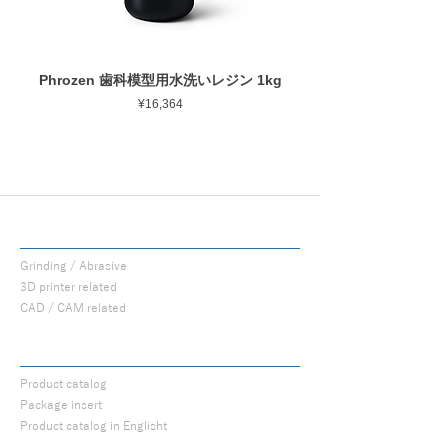
Phrozen 歯科模型用水洗いレジン 1kg
Phrozen ジンジバマスク
Price
¥16,364
PROCUTS
Grinding / Abrasive
3D printer related
CAD / CAM related
CATALOG
Product catalog
Package insert
Product catalog in Englisht