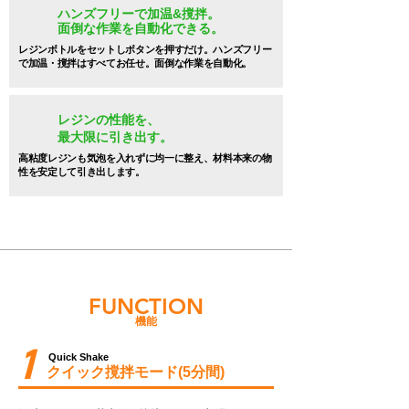
ハンズフリーで加温&撹拌。
面倒な作業を自動化できる。
レジンボトルをセットしボタンを押すだけ。ハンズフリー
で加温・撹拌はすべてお任せ。面倒な作業を自動化。​
レジンの性能を、
最大限に引き出す。
高粘度レジンも気泡を入れずに均一に整え、材料本来の物
性を安定して引き出します。
FUNCTION
機能
1
Quick Shake
クイック撹拌モード(5分間)