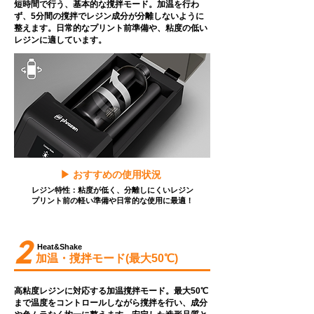
​短時間で行う、基本的な撹拌モード。加温を行わ
ず、5分間の撹拌でレジン成分が分離しないように
整えます。日常的なプリント前準備や、粘度の低い
レジンに適しています。
▶︎ おすすめの使用状況
レジン特性：粘度が低く、分離しにくいレジン
プリント前の軽い準備や日常的な使用に最適！
2
Heat&Shake
加温・撹拌モード(最大50℃)
高粘度レジンに対応する加温撹拌モード。最大50℃
まで温度をコントロールしながら撹拌を行い、成分