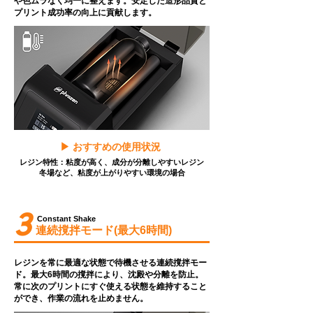
や色ムラなく均一に整えます。安定した造形品質と
プリント成功率の向上に貢献します。
▶︎ おすすめの使用状況
レジン特性：粘度が高く、成分が分離しやすいレジン
冬場など、粘度が上がりやすい環境の場合
3
Constant Shake
連続撹拌モード(最大6時間)
​レジンを常に最適な状態で待機させる連続撹拌モー
ド。最大6時間の撹拌により、沈殿や分離を防止。
常に次のプリントにすぐ使える状態を維持すること
ができ、作業の流れを止めません。