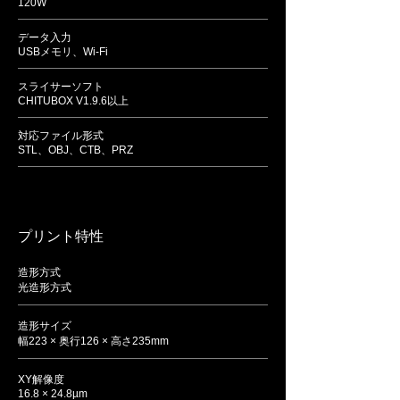
120W
データ入力
USBメモリ、Wi-Fi
スライサーソフト
CHITUBOX V1.9.6以上
対応ファイル形式
STL、OBJ、CTB、PRZ
​プリント特性
造形方式
光造形方式
造形サイズ
幅223 × 奥行126 × 高さ235mm
XY解像度
16.8 × 24.8µm