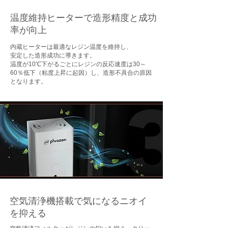
温度維持ヒーターで造形精度と成功
率が向上
内蔵ヒーターは最適なレジン温度を維持し、
安定した造形成功に導きます。
温度が10℃下がるごとにレジンの反応速度は30～
60％低下（粘度上昇に起因）し、造形不具合の原因
となります。
空気清浄機搭載で気になるニオイ
を抑える