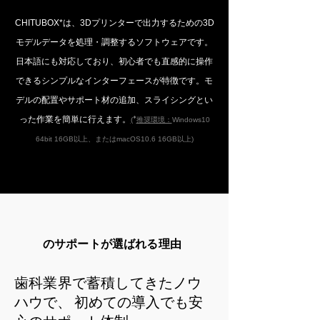
CHITUBOX*は、3Dプリンターで出力するための3D
モデルデータを処理・調整するソフトウェアです。
日本語にも対応しており、初心者でも直感的に操作
できるシンプルなインターフェースが特徴です。モ
デルの配置やサポート材の追加、スライシングとい
った作業を簡単に行えます。
(
*
推奨環境：
Windows10
64bit 16GB以上、
またはmacOS10.6 16GB以上)
のサポートが選ばれる理由
歯科業界で蓄積してきた
ノウ
ハウで
、
初めての導入でも​安