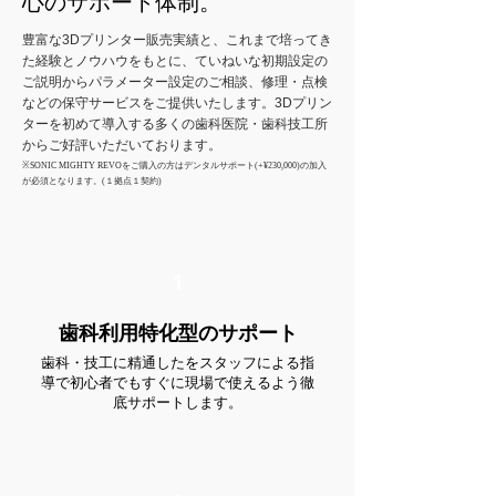
心のサポート体制。
豊富な3Dプリンター販売実績と、これまで培ってき
た経験とノウハウをもとに、ていねいな初期設定の
ご説明からパラメーター設定のご相談、修理・点検
などの保守サービスをご提供いたします。3Dプリン
ターを初めて導入する多くの歯科医院・歯科技工所
からご好評いただいております。​​
※SONIC MIGHTY REVOをご購入の方はデンタルサポート(+¥230,000)の加入
が必須となります。(１拠点１契約)
1
歯科利用特化型のサポート
歯科・技工に精通したをスタッフによる指
導で初心者でもすぐに現場で使えるよう徹
底サポートします。