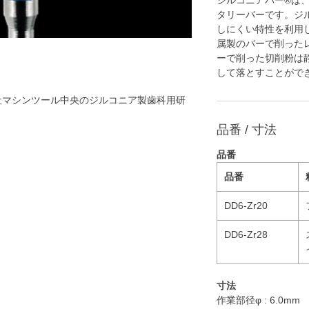
ジルコニアバー®️は
タリーバーです。ジ
しにくい特性を利用
属製のバーで削った
ーで削った切削粉は
して落とすことがで
社マシンツール中央のジルコニア製歯科用研
品番 / 寸法
品番
品番
DD6-Zr20
DD6-Zr28
寸法
作業部径φ : 6.0mm