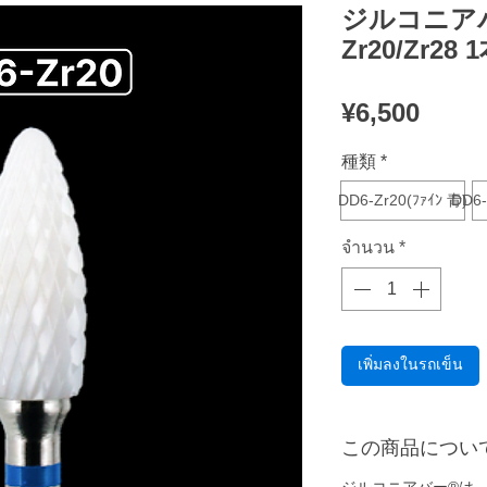
ジルコニアバ
Zr20/Zr28
ราคา
¥6,500
種類
*
DD6-Zr20(ﾌｧｲﾝ 青)
DD6-
จำนวน
*
เพิ่มลงในรถเข็น
この商品につい