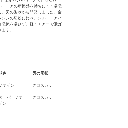
、作業部をジルコニアで作ったロー
ルコニアの摩擦熱を持ちにくく帯電
し、刃の形状から開発しました。金
レジンの切粉に比べ、ジルコニアバ
静電気を帯びず、軽くエアーで飛ば
きます。
粗さ
刃の形状
ファイン
クロスカット
スーパーファ
クロスカット
イン