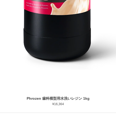
Phrozen 歯科模型用水洗いレジン 1kg
ดูข้อมูลด่วน
ราคา
¥16,364