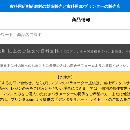
歯科用研削研磨材の製造販売と歯科用3Dプリンターの販売店
商品情報
円(税別)以上のご注文で送料無料！
(3Dプリンター関連機器本体、北海道、沖
※日本以外の国へのお届けをご希望の方は
お問合せフォーム
よりご連絡ください。
【ご注意】
関するお問い合わせ、ならびにレジンのパラメーター提供は、当社デンタル
製品や、レジンのみをご購入いただいた場合につきましては、個別の操作案内
、レジンのみをご購入いただきパラメーターの提供をご希望の方、または他社
は、プリンタ.com より提供の
「デンタルサポート ライト」
へのご加入を