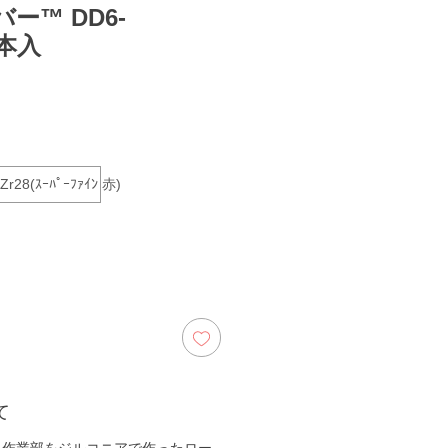
ー™ DD6-
 1本入
Zr28(ｽｰﾊﾟｰﾌｧｲﾝ 赤)
て