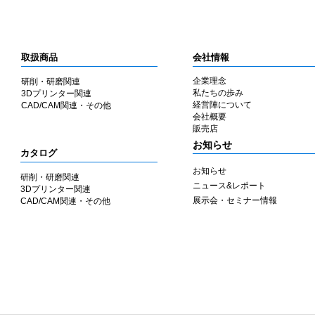
取扱商品
会社情報
企業理念
研削・研磨関連
私たちの歩み
3Dプリンター関連
​経営陣について
CAD/CAM関連・その他
会社概要
​販売店
​お知らせ
カタログ
お知らせ
研削・研磨関連
ニュース&レポート
3Dプリンター関連
展示会・セミナー情報
CAD/CAM関連・その他