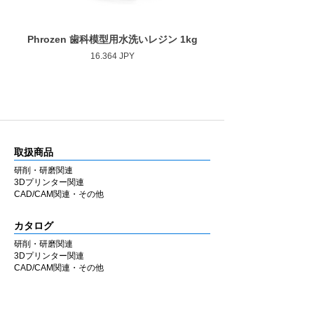
Phrozen 歯科模型用水洗いレジン 1kg
Phrozen ジンジバマスク
Prezzo
16.364 JPY
取扱商品
研削・研磨関連
3Dプリンター関連
CAD/CAM関連・その他
カタログ
研削・研磨関連
3Dプリンター関連
CAD/CAM関連・その他
会社情報