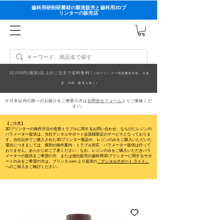
歯科用研削研磨材の製造販売と歯科用3Dプ
リンターの販売店
10,000円(税別)以上のご注文で送料無料！
(3Dプリンター関連機器本体、北海
道、沖縄、離島を除く)
※日本以外の国へのお届けをご希望の方は
お問合せフォーム
よりご連絡くだ
さい。
【ご注意】
3Dプリンターの操作方法や造形トラブルに関するお問い合わせ、ならびにレジンの
パラメーター提供は、当社デンタルサポート会員様限定のサービスとなっておりま
す。当社以外でご購入された3Dプリンター製品や、レジンのみをご購入いただいた
場合につきましては、個別の操作案内・トラブル対応・パラメーター提供は行って
おりません。
あらかじめご了承ください。なお、レジンのみをご購入いただきパラ
メーターの提供をご希望の方、または他社販売の歯科用3Dプリンターに関するサポ
ートのみをご希望の方は、プリンタ.com より提供の
「デンタルサポート ライト」
へのご加入をご検討ください。