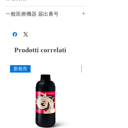
用期限は製造より1年に設定しているため、
添付文書
紫外線による硬化反応が非常に高く設計され
500mLでの販売をしています。造形時以外
一般医療機器 届出番号
ており、熱で劣化し造形の安定性に影響する
は上部の空気孔を付属のゴム栓で閉じて保管
可能性があるため
冷暗所で保管
ください。造
し、開封後はできるだけ早くにお使いくださ
28B3X10005000081
形時以外は上部の空気孔を付属のゴム栓で閉
い。
じて保管し、開封後はできるだけ早くにお使
いください。
Prodotti correlati
新発売
新発売