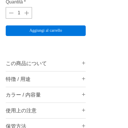
Quantità
*
Aggiungi al carrello
この商品について
zDentalは歯科用模型に最適化されたレジン
特徴 / 用途
です。高速で造形できるのはもちろん、精度
も良く、歯面が見やすいマットな質感です。
・歯面が見やすいマットな質感
色は歯科用模型としては慣れ親しんだ石膏色
カラー / 内容量
・馴染みのある石膏色
ということもあり、違和感なく使用いただけ
・高速 & 高精細造形
ます。SLASHの造形システムでは、高価な
・石膏色 500mL
３Dプリンターでも難しい縦の棒や穴も造形
使用上の注意
でき、分割復位の造形も可能です。
使用期限は製造年月日より1年
保管方法
本レジンは紫外線による硬化反応が高く、使
パンフレット