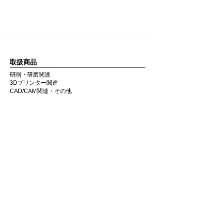
取扱商品
研削・研磨関連
3Dプリンター関連
CAD/CAM関連・その他
カタログ
研削・研磨関連
3Dプリンター関連
CAD/CAM関連・その他
会社情報
企業理念
私たちの歩み
​経営陣について
会社概要
​販売店