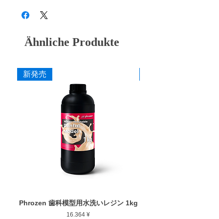
外はプリンターのカバーを必ず閉めてくださ
●
成分が混ざり造形不備が発生しますので、
い。
他種のレジンを充填したことのあるレジンタ
ンクは絶対に使用しないようにしてくださ
Ähnliche Produkte
い。
●
使用時には目や皮膚に付かないよう十分ご
注意ください。
●
ニトリルグローブ、ゴーグルを着用してご
新発売
新発売
使用ください。
●
必ず換気をしてご使用ください。
●
高温多湿を避け冷暗所(10～25℃)で保管し
てください。
●
廃棄時は各自治体の定める方法に従って処
理してください。
Phrozen 歯科模型用水洗いレジン 1kg
Phrozen ジンジバマスク
Preis
16.364 ¥