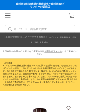
歯科用研削研磨材の製造販売と歯科用3Dプ
リンターの販売店
10,000円(税別)以上のご注文で送料無料！
(3Dプリンター関連機器本体、北海
道、沖縄、離島を除く)
※日本以外の国へのお届けをご希望の方は
お問合せフォーム
よりご連絡くだ
さい。
【ご注意】
3Dプリンターの操作方法や造形トラブルに関するお問い合わせ、ならびにレジンの
パラメーター提供は、当社デンタルサポート会員様限定のサービスとなっておりま
す。当社以外でご購入された3Dプリンター製品や、レジンのみをご購入いただいた
場合につきましては、個別の操作案内・トラブル対応・パラメーター提供は行って
おりません。
あらかじめご了承ください。なお、レジンのみをご購入いただきパラ
メーターの提供をご希望の方、または他社販売の歯科用3Dプリンターに関するサポ
ートのみをご希望の方は、プリンタ.com より提供の
「デンタルサポート ライト」
へのご加入をご検討ください。