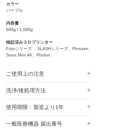
カラー
パープル
内容量
500g / 1,000g
検証済み３Ｄプリンター
Fotoシリーズ 、SLASHシリーズ、Phrozen
Sonic Mini 4K、Photon
ご使用上の注意
●
本商品は光造形3Dプリンター用のレジンで
洗浄/後処理方法
す。
●
造形後は洗浄をして二次硬化をする必要が
こちらのページで洗浄方法を紹介していま
あります。
使用期限：製造より1年
す。
●
成分が分離しますので、必ずボトルをよく
https://www.xn--5ck4bxctb.com/support-
振って攪拌してからご使用ください。
使用期限は製造より1年に設定。
startguide
●
一般医療機器 届出番号
レジンタンクに充填してしばらく経ったレ
紫外線よる硬化反応が高くいため、開封後は
ジンはご使用前には必ず画用紙等を使って撹
できるだけ早くにお使いいただき、造形時以
28B3X10005000086
拌してください。