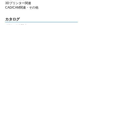
3Dプリンター関連
CAD/CAM関連・その他
カタログ
研削・研磨関連
3Dプリンター関連
CAD/CAM関連・その他
会社情報
企業理念
私たちの歩み
​経営陣について
会社概要
​販売店
​お知らせ
お知らせ
ニュース&レポート
展示会・セミナー情報
お問い合わせ