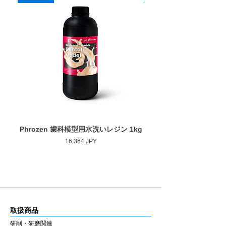
Phrozen 歯科模型用水洗いレジン 1kg
Phrozen ジンジバマスク
Prezzo
16.364 JPY
取扱商品
研削・研磨関連