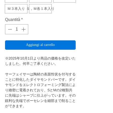
Ｍ３本入り
Ｓ，Ｍ各１本入り
Quantità
*
Aggiungi al carrello
※2025年10月1日より商品の価格を改定いた
しました。何卒ご了承ください。
サーフェイサーは陶材の表面性状を付与する
ことに特化したダイヤモンドバーです。ダイ
ヤモンドをエレクトロフォーミング製法によ
り緻密に電着されており、SとMの2種類共
に先端はシャープに仕上がっています。その
鋭利な先端でポーセレンを細部まで削ること
ができます。