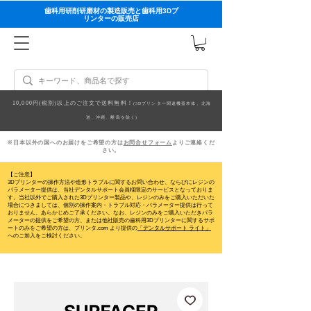
歯科用研削研磨材の製造販売と歯科用3Dプ
リンターの販売店
10,000円(税別)以上のご注文で送料無料！
(3Dプリンター関連機器本体、北海
道、沖縄、離島を除く)
※日本以外の国へのお届けをご希望の方は
お問合せフォーム
よりご連絡くだ
さい。
【ご注意】
3Dプリンターの操作方法や造形トラブルに関するお問い合わせ、ならびにレジンの
パラメーター提供は、当社デンタルサポート会員様限定のサービスとなっておりま
す。当社以外でご購入された3Dプリンター製品や、レジンのみをご購入いただいた
場合につきましては、個別の操作案内・トラブル対応・パラメーター提供は行って
おりません。
あらかじめご了承ください。なお、レジンのみをご購入いただきパラ
メーターの提供をご希望の方、または他社販売の歯科用3Dプリンターに関するサポ
ートのみをご希望の方は、プリンタ.com より提供の
「デンタルサポート ライト」
へのご加入をご検討ください。