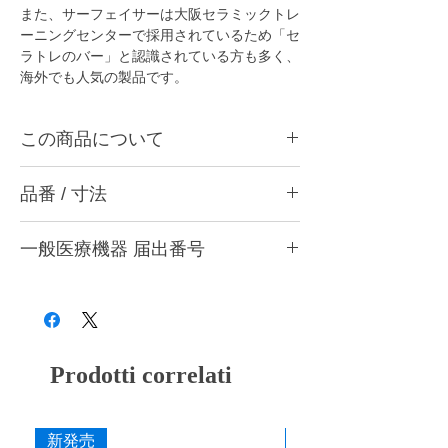
また、サーフェイサーは大阪セラミックトレ
ーニングセンターで採用されているため「セ
ラトレのバー」と認識されている方も多く、
海外でも人気の製品です。
この商品について
サーフェイサーは陶材の表面性状を付与する
品番 / 寸法
ことに特化したダイヤモンドバーです。ダイ
ヤモンドをエレクトロフォーミング製法によ
り緻密に電着されており、SとMの2種類共
一般医療機器 届出番号
に先端はシャープに仕上がっています。その
鋭利な先端でポーセレン溝の細部まで削るこ
28B3X10005000020
とができます。
Prodotti correlati
新発売
新発売