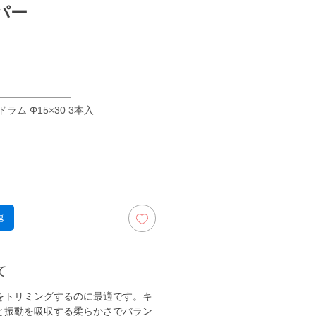
パー
rga
ラム Φ15×30 3本入
g
て
をトリミングするのに最適です。キ
と振動を吸収する柔らかさでバラン