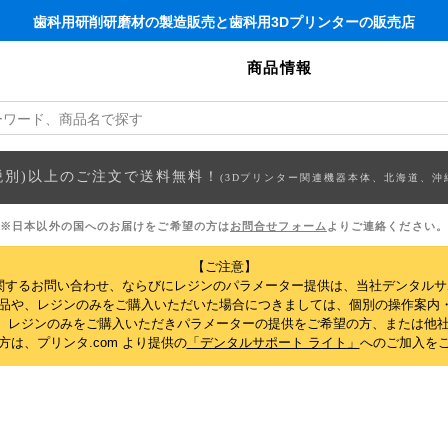
歯科用研削研磨材の製造販売と歯科用3Dプリンターの販売店
商品情報
円(税別)以上のご注文で送料無料！
(3Dプリンター関連機器本体、北海道、沖
※日本以外の国へのお届けをご希望の方は
お問合せフォーム
よりご連絡ください。
【ご注意】
関するお問い合わせ、ならびにレジンのパラメーター提供は、当社デンタル
製品や、レジンのみをご購入いただいた場合につきましては、個別の操作案内
、レジンのみをご購入いただきパラメーターの提供をご希望の方、または他社
は、プリンタ.com より提供の
「デンタルサポート ライト」
へのご加入を