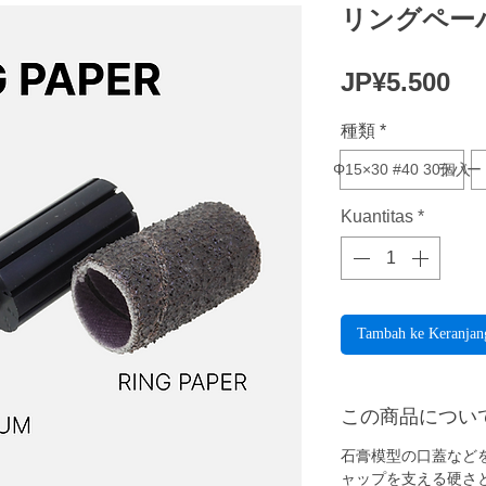
リングペー
Ha
JP¥5.500
種類
*
Φ15×30 #40 30個入
ラバード
Kuantitas
*
Tambah ke Keranjan
この商品につい
石膏模型の口蓋など
ャップを支える硬さ