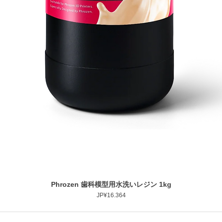
Phrozen 歯科模型用水洗いレジン 1kg
Tampilan Cepat
Harga
JP¥16.364