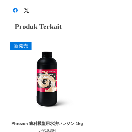
Produk Terkait
新発売
新発売
Phrozen 歯科模型用水洗いレジン 1kg
Phrozen ジンジバマスク
Harga
JP¥16.364