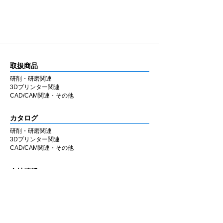
取扱商品
研削・研磨関連
3Dプリンター関連
CAD/CAM関連・その他
カタログ
研削・研磨関連
3Dプリンター関連
CAD/CAM関連・その他
会社情報
企業理念
私たちの歩み
​経営陣について
会社概要
​販売店