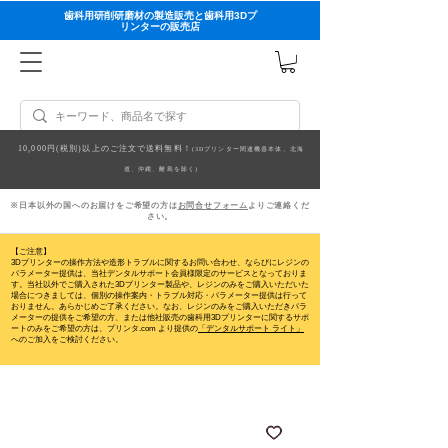
歯科用研削研磨材の製造販売と歯科用3Dプ
リンターの販売店
10,000円(税別)以上のご注文で送料無料！
(3Dプリンター関連機器本体、北海
道、沖縄、離島を除く)
※日本以外の国へのお届けをご希望の方は
お問合せフォーム
よりご連絡くだ
さい。
【ご注意】
3Dプリンターの操作方法や造形トラブルに関するお問い合わせ、ならびにレジンの
パラメーター提供は、当社デンタルサポート会員様限定のサービスとなっておりま
す。当社以外でご購入された3Dプリンター製品や、レジンのみをご購入いただいた
場合につきましては、個別の操作案内・トラブル対応・パラメーター提供は行って
おりません。
あらかじめご了承ください。なお、レジンのみをご購入いただきパラ
メーターの提供をご希望の方、または他社販売の歯科用3Dプリンターに関するサポ
ートのみをご希望の方は、プリンタ.com より提供の
「デンタルサポート ライト」
へのご加入をご検討ください。