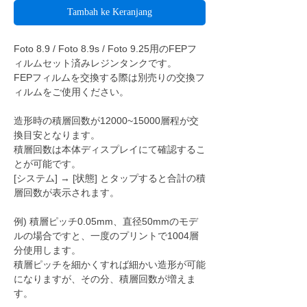
Tambah ke Keranjang
Foto 8.9 / Foto 8.9s / Foto 9.25用のFEPフ
ィルムセット済みレジンタンクです。
FEPフィルムを交換する際は別売りの交換フ
ィルムをご使用ください。
造形時の積層回数が12000~15000層程が交
換目安となります。
積層回数は本体ディスプレイにて確認するこ
とが可能です。
[システム] → [状態] とタップすると合計の積
層回数が表示されます。
例) 積層ピッチ0.05mm、直径50mmのモデ
ルの場合ですと、一度のプリントで1004層
分使用します。
積層ピッチを細かくすれば細かい造形が可能
になりますが、その分、積層回数が増えま
す。