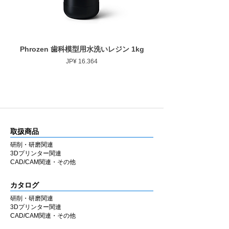
・#800 (細目) グリーン
寸法
作業部径φ : (1) 5mm / (2) 8mm
Phrozen 歯科模型用水洗いレジン 1kg
Phrozen ジンジバマスク
作業部長さ : (1) mm / (2) 20mm
Prijs
JP¥ 16.364
取扱商品
研削・研磨関連
3Dプリンター関連
CAD/CAM関連・その他
カタログ
研削・研磨関連
3Dプリンター関連
CAD/CAM関連・その他