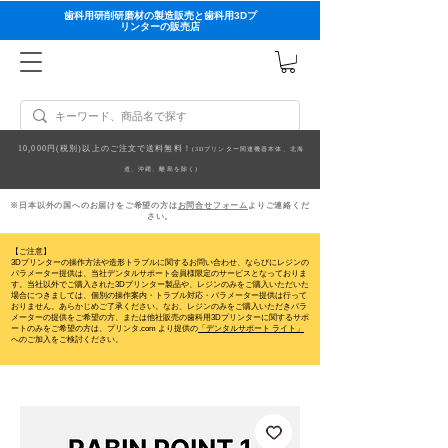
歯科用研削研磨材の製造販売と歯科用3Dプ
リンターの販売店
10,000円(税別)以上のご注文で送料無料！
(3Dプリンター関連機器本体、北海
道、沖縄、離島を除く)
※日本以外の国へのお届けをご希望の方は
お問合せフォーム
よりご連絡くだ
さい。
【ご注意】
3Dプリンターの操作方法や造形トラブルに関するお問い合わせ、ならびにレジンの
パラメーター提供は、当社デンタルサポート会員様限定のサービスとなっておりま
す。当社以外でご購入された3Dプリンター製品や、レジンのみをご購入いただいた
場合につきましては、個別の操作案内・トラブル対応・パラメーター提供は行って
おりません。
あらかじめご了承ください。なお、レジンのみをご購入いただきパラ
メーターの提供をご希望の方、または他社販売の歯科用3Dプリンターに関するサポ
ートのみをご希望の方は、プリンタ.com より提供の
「デンタルサポート ライト」
へのご加入をご検討ください。