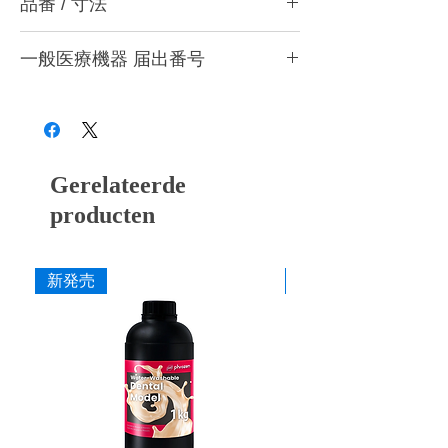
品番 / 寸法
させたアルミナ砥粒を配合したゴム製研磨材
です。通常のシリコンポイントよりはやや硬
品番
めで研削効率と耐久性が向上。パラジウム合
一般医療機器 届出番号
金やニッケルクロム合金、コバルトクロムな
ど多くの金属に使用できます。まだ使用した
品
粗さ
色
寸法
28B3X10005000026
ことのない歯科用材料を研磨する場合は、ま
番
ずラビンポイントをお試しください。
1
M (粗
イエロ
φ5 ×
目)
ー
L15mm
Gerelateerde
producten
1
F (細
グリー
φ5 ×
目)
ン
L15mm
新発売
新発売
2
M (粗
イエロ
φ8 ×
目)
ー
L20mm
2
F (細
グリー
φ8 ×
目)
ン
L20mm
・1-M (粗目) イエロー
・1-F (細目) グリーン
・#400 (粗目) イエロー