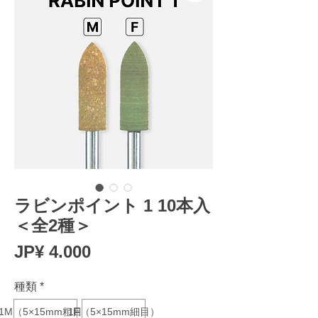
ラビンポイント 1 10本入
＜全2種＞
Prijs
JP¥ 4.000
種類
*
1M（5×15mm粗目）
1F（5×15mm細目）