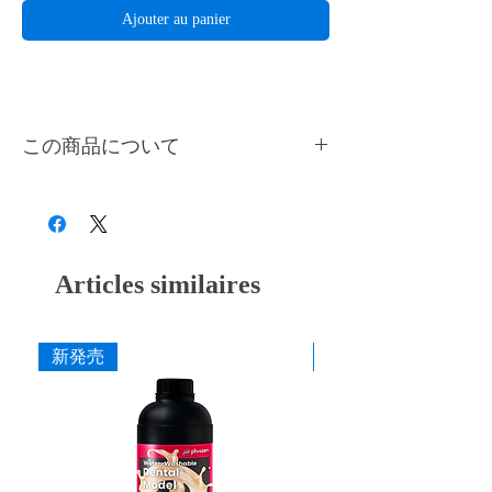
Ajouter au panier
この商品について
SLASH PLUS, SLASH 2, SLASH C 専用プラ
ットフォームです。プラットフォームは多く
の改良を重ねて、余分なレジンが流れやすく
清掃性も考慮した設計になっています。造形
不良を未然に防ぐため、上面には水平器でい
Articles similaires
つでも機体の水平状態を確認できます。
新発売
新発売