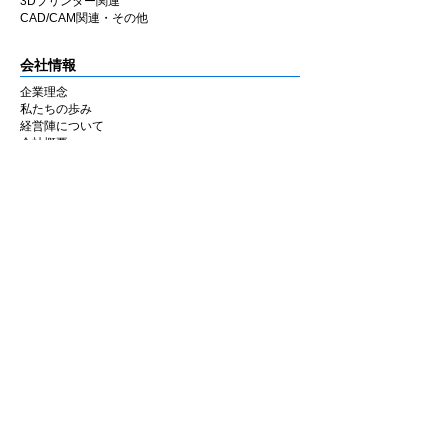
3Dプリンター関連
CAD/CAM関連・その他
会社情報
企業理念
私たちの歩み
​経営陣について
会社概要
​販売店
​お知らせ
お知らせ
ニュース&レポート
展示会・セミナー情報
お問い合わせ
お問い合わせフォーム
マイページ
ショッピングカート
アカウント情報