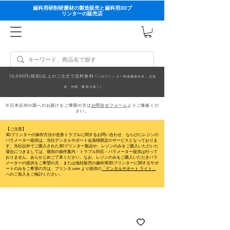
歯科用研削研磨材の製造販売と歯科用3Dプ
リンターの販売店
10,000円(税別)以上のご注文で送料無料！
(3Dプリンター関連機器本体、北海
道、沖縄、離島を除く)
※日本以外の国へのお届けをご希望の方は
お問合せフォーム
よりご連絡くだ
さい。
【ご注意】
3Dプリンターの操作方法や造形トラブルに関するお問い合わせ、ならびにレジンの
パラメーター提供は、当社デンタルサポート会員様限定のサービスとなっておりま
す。当社以外でご購入された3Dプリンター製品や、レジンのみをご購入いただいた
場合につきましては、個別の操作案内・トラブル対応・パラメーター提供は行って
おりません。
あらかじめご了承ください。なお、レジンのみをご購入いただきパラ
メーターの提供をご希望の方、または他社販売の歯科用3Dプリンターに関するサポ
ートのみをご希望の方は、プリンタ.com より提供の
「デンタルサポート ライト」
へのご加入をご検討ください。