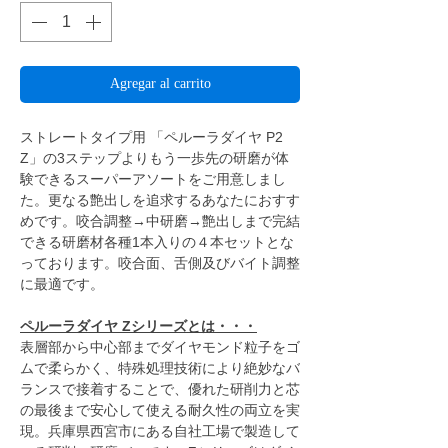
Agregar al carrito
ストレートタイプ用 「ペルーラダイヤ P2
Z」の3ステップよりもう一歩先の研磨が体
験できるスーパーアソートをご用意しまし
た。更なる艶出しを追求するあなたにおすす
めです。咬合調整→中研磨→艶出しまで完結
できる研磨材各種1本入りの４本セットとな
っております。咬合面、舌側及びバイト調整
に最適です。
ペルーラダイヤ Zシリーズとは・・・
表層部から中心部までダイヤモンド粒子をゴ
ムで柔らかく、特殊処理技術により絶妙なバ
ランスで接着することで、優れた研削力と芯
の最後まで安心して使える耐久性の両立を実
現。兵庫県西宮市にある自社工場で製造して