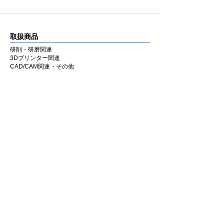
取扱商品
研削・研磨関連
3Dプリンター関連
CAD/CAM関連・その他
カタログ
研削・研磨関連
3Dプリンター関連
CAD/CAM関連・その他
会社情報
企業理念
私たちの歩み
​経営陣について
会社概要
​販売店
​お知らせ
お知らせ