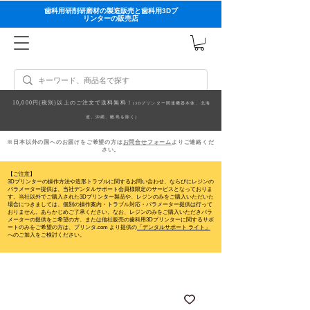
歯科用研削研磨材の製造販売と歯科用3Dプ
リンターの販売店
10,000円(税別)以上のご注文で送料無料！
(3Dプリンター関連機器本体、北海
道、沖縄、離島を除く)
※日本以外の国へのお届けをご希望の方は
お問合せフォーム
よりご連絡くだ
さい。
【ご注意】
3Dプリンターの操作方法や造形トラブルに関するお問い合わせ、ならびにレジンの
パラメーター提供は、当社デンタルサポート会員様限定のサービスとなっておりま
す。当社以外でご購入された3Dプリンター製品や、レジンのみをご購入いただいた
場合につきましては、個別の操作案内・トラブル対応・パラメーター提供は行って
おりません。
あらかじめご了承ください。なお、レジンのみをご購入いただきパラ
メーターの提供をご希望の方、または他社販売の歯科用3Dプリンターに関するサポ
ートのみをご希望の方は、プリンタ.com より提供の
「デンタルサポート ライト」
へのご加入をご検討ください。