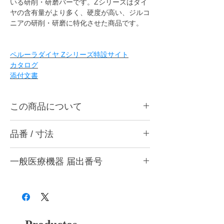
いる研削・研磨バーです。Zシリーズはダイ
ヤの含有量がより多く、硬度が高い、ジルコ
ニアの研削・研磨に特化させた商品です。
ペルーラダイヤ Zシリーズ特設サイト
カタログ
添付文書
この商品について
ペルーラダイヤ P2 Zは咬合面、舌側及びバ
品番 / 寸法
イト調整に最適です。ハンドピース用。
・P2 Z-M (粗) 灰
ペルーラダイヤ Zシリーズとは・・・
一般医療機器 届出番号
・P2 Z-F (中) 赤紫
表層部から中心部までダイヤモンド粒子をゴ
・P2 Z-S (粗艶) 桃
ムで柔らかく、特殊処理技術により絶妙なバ
28B3X10005000006
・P2 Z-SF (細艶) 黄
ランスで接着することで、優れた研削力と芯
の最後まで安心して使える耐久性の両立を実
作業部径φ : 2.0mm
現。兵庫県西宮市にある自社工場で製造して
作業部厚さ : 1.5mm
いる研削・研磨バーです。Zシリーズはダイ