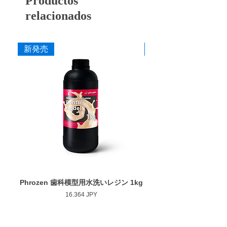
Productos
最大回転数 : 30,000rpm
ヤの含有量がより多く、硬度が高い、ジルコ
relacionados
ニアの研削・研磨に特化させた商品です。
詳細はこちら(ペルーラダイヤ特設サイト)
カタログ
新発売
新発売
添付文書
Phrozen 歯科模型用水洗いレジン 1kg
Phrozen ジンジバマスク
Precio
16.364 JPY