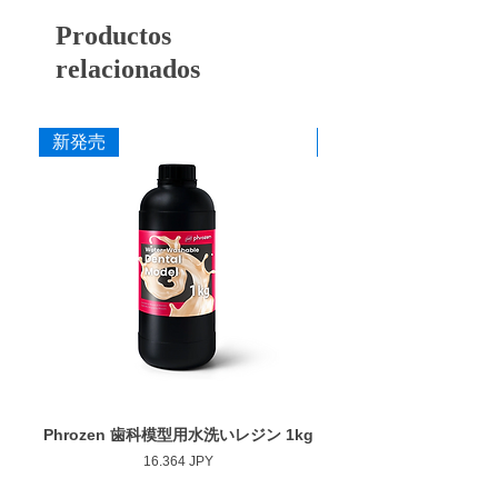
艶出しまで行うことができます。
P12 ZMM
中粗
青紫
■ 耐久性に配慮した設計
Productos
ダイヤモンドを配合した構造により摩耗を抑
P12 ZF
中
赤紫
え、長時間の使用でも安定した研削力を維持
relacionados
できるよう設計しています。
P12 ZFF
細
茶
■ 作業効率に配慮した研削性
新発売
新発売
P12 ZS
粗艶
桃
適度な研削力により少ない力でも操作しやす
く、形態修正から仕上げまでスムーズな作業
P12 ZSM
中艶
柿
を行えます。
P12 ZSF
細艶
黄
■ 安定した仕上がり
ゴムの弾性を活かした設計により研磨時のブ
レを抑え、経験に左右されにくい均一な仕上
寸法
がりを得やすくしています。
作業部径φ
12.0mm
■ 幅広い補綴物に対応
作業部厚
2.0mm
用途に応じて選択できるよう、形状・粒度
（粗さ）・硬度のバリエーションを豊富に用
最大回転数
20,000rpm
意しています。
Phrozen 歯科模型用水洗いレジン 1kg
Phrozen ジンジバマスク
ジルコニア・セラミック・CAD/CAM・硬質
Precio
16.364 JPY
レジンなど各種補綴物の調整・研磨に使用で