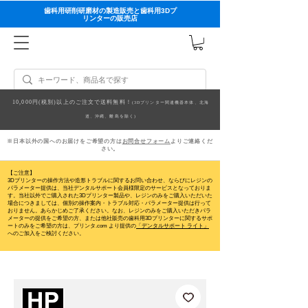
歯科用研削研磨材の製造販売と歯科用3Dプ
リンターの販売店
10,000円(税別)以上のご注文で送料無料！
(3Dプリンター関連機器本体、北海
道、沖縄、離島を除く)
※日本以外の国へのお届けをご希望の方は
お問合せフォーム
よりご連絡くだ
さい。
【ご注意】
3Dプリンターの操作方法や造形トラブルに関するお問い合わせ、ならびにレジンの
パラメーター提供は、当社デンタルサポート会員様限定のサービスとなっておりま
す。当社以外でご購入された3Dプリンター製品や、レジンのみをご購入いただいた
場合につきましては、個別の操作案内・トラブル対応・パラメーター提供は行って
おりません。
あらかじめご了承ください。なお、レジンのみをご購入いただきパラ
メーターの提供をご希望の方、または他社販売の歯科用3Dプリンターに関するサポ
ートのみをご希望の方は、プリンタ.com より提供の
「デンタルサポート ライト」
へのご加入をご検討ください。