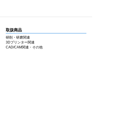
きます。
ラボ・チェアのどちらでも同様の感覚で使用
できるよう設計しています。
■ 国内製造
取扱商品
兵庫県西宮市の自社工場にて製造していま
す。MADE IN JAPAN の品質にこだわり、安
研削・研磨関連
3Dプリンター関連
定した性能と均一な仕上がりを追求していま
CAD/CAM関連・その他
す。
カタログ
■ 材料別推奨シリーズ
ジルコニア
の調整・研磨には
Zシリーズ
、
研削・研磨関連
3Dプリンター関連
セラミック・二ケイ酸リチウム・CAD/CAM
CAD/CAM関連・その他
冠・硬質レジン
には
セラミックシリーズ
の使
用を推奨します。
会社情報
材料に応じてシリーズを使い分けることで、
安定した作業性と仕上がりが得られます。
企業理念
私たちの歩み
​経営陣について
会社概要
​販売店
​お知らせ