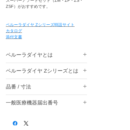
スーパーアソートセット（ZM・ZF・ZS・
ZSF）がおすすめです。
ペルーラダイヤ Zシリーズ特設サイト
カタログ
添付文書
ペルーラダイヤとは
ペルーラダイヤについて
ペルーラダイヤ Zシリーズとは
ゴムとダイヤモンドを融合した独自製法によ
り、形態修正から研磨仕上げまで安定した作
ペルーラダイヤ Zシリーズについて
業性を実現する歯科用研削・研磨バーです。
品番 / 寸法
ジルコニアなど高強度材料の調整・研削・研
歯科医院と歯科技工所の両方で使用できる品
磨に適した高硬度タイプです。ダイヤモンド
質を追求し、共通の仕上がり基準で使用でき
品番
含有量を多くした設計とし、硬い材料に対し
る設計としています。形状・粒度（粗さ）・
一般医療機器届出番号
ても安定した研削性が得られるよう硬度バラ
品番
粗さ
色
硬度の豊富なバリエーションを用意し、用途
ンスを調整しています。
28B3X10005000006
や材料に応じて最適な研削・研磨工程を行う
形態修正・咬合調整から粗研磨・中研磨・仕
P12 ZM
粗
灰
ことができます。
上げ研磨まで対応し、粒度の選択により最終