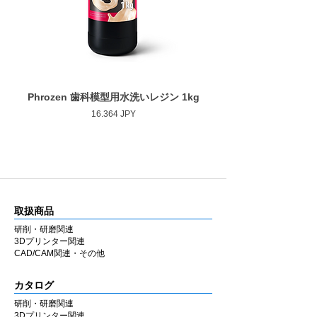
最大回転数
20,000rpm
ゴムの弾性を活かした設計により研磨時のブ
レを抑え、経験に左右されにくい均一な仕上
がりを得やすくしています。
■ 幅広い補綴物に対応
用途に応じて選択できるよう、形状・粒度
Phrozen 歯科模型用水洗いレジン 1kg
Phrozen ジンジバマスク
（粗さ）・硬度のバリエーションを豊富に用
Prezzo
16.364 JPY
意しています。
ジルコニア・セラミック・CAD/CAM・硬質
レジンなど各種補綴物の調整・研磨に使用で
きます。
ラボ・チェアのどちらでも同様の感覚で使用
できるよう設計しています。
取扱商品
■ 国内製造
研削・研磨関連
兵庫県西宮市の自社工場にて製造していま
3Dプリンター関連
す。MADE IN JAPAN の品質にこだわり、安
CAD/CAM関連・その他
定した性能と均一な仕上がりを追求していま
す。
カタログ
研削・研磨関連
■ 材料別推奨シリーズ
3Dプリンター関連