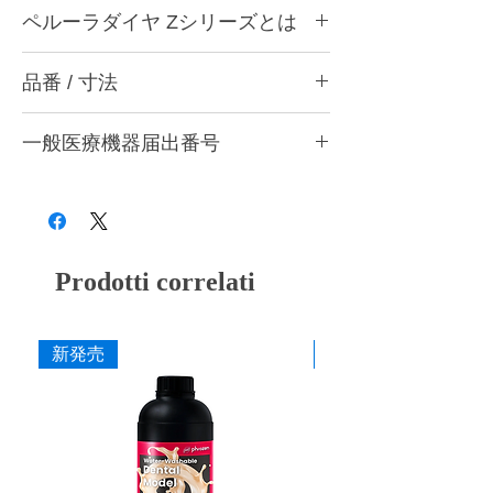
ペルーラダイヤについて
ペルーラダイヤ Zシリーズとは
ゴムとダイヤモンドを融合した独自製法によ
り、形態修正から研磨仕上げまで安定した作
ペルーラダイヤ Zシリーズについて
業性を実現する歯科用研削・研磨バーです。
品番 / 寸法
ジルコニアなど高強度材料の調整・研削・研
歯科医院と歯科技工所の両方で使用できる品
磨に適した高硬度タイプです。ダイヤモンド
質を追求し、共通の仕上がり基準で使用でき
P12 Z トライアソート (ZM・ZF・ZS 各1本
含有量を多くした設計とし、硬い材料に対し
る設計としています。形状・粒度（粗さ）・
一般医療機器届出番号
入)
ても安定した研削性が得られるよう硬度バラ
硬度の豊富なバリエーションを用意し、用途
ンスを調整しています。
品番
粗さ
色
28B3X10005000006
や材料に応じて最適な研削・研磨工程を行う
形態修正・咬合調整から粗研磨・中研磨・仕
ことができます。
上げ研磨まで対応し、粒度の選択により最終
P12 ZM
粗
灰
艶出しまで行うことができます。
■ 耐久性に配慮した設計
P12 ZF
中
赤紫
Prodotti correlati
ダイヤモンドを配合した構造により摩耗を抑
え、長時間の使用でも安定した研削力を維持
P12 ZS
粗艶
桃
できるよう設計しています。
新発売
新発売
■ 作業効率に配慮した研削性
寸法
適度な研削力により少ない力でも操作しやす
作業部径φ
12.0mm
く、形態修正から仕上げまでスムーズな作業
を行えます。
作業部全長
2.0mm
■ 安定した仕上がり