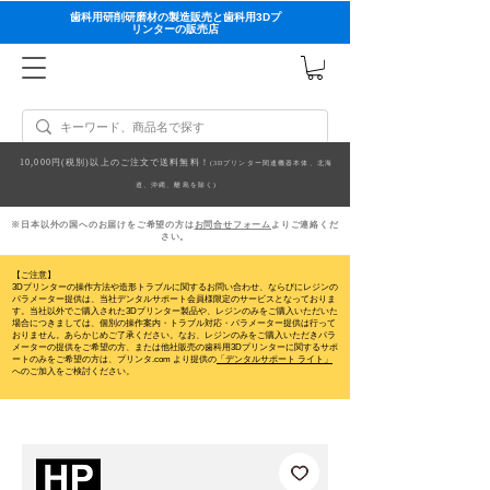
歯科用研削研磨材の製造販売と歯科用3Dプ
リンターの販売店
10,000円(税別)以上のご注文で送料無料！
(3Dプリンター関連機器本体、北海
道、沖縄、離島を除く)
※日本以外の国へのお届けをご希望の方は
お問合せフォーム
よりご連絡くだ
さい。
【ご注意】
3Dプリンターの操作方法や造形トラブルに関するお問い合わせ、ならびにレジンの
パラメーター提供は、当社デンタルサポート会員様限定のサービスとなっておりま
す。当社以外でご購入された3Dプリンター製品や、レジンのみをご購入いただいた
場合につきましては、個別の操作案内・トラブル対応・パラメーター提供は行って
おりません。
あらかじめご了承ください。なお、レジンのみをご購入いただきパラ
メーターの提供をご希望の方、または他社販売の歯科用3Dプリンターに関するサポ
ートのみをご希望の方は、プリンタ.com より提供の
「デンタルサポート ライト」
へのご加入をご検討ください。