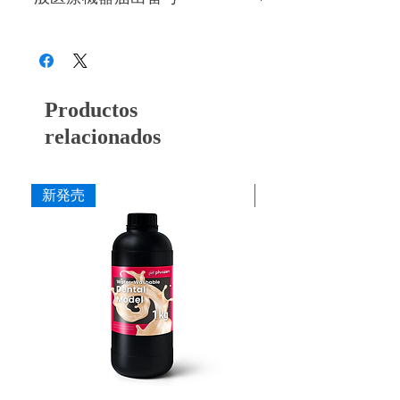
ても安定した研削性が得られるよう硬度バラ
品番
粗さ
色
硬度の豊富なバリエーションを用意し、用途
ンスを調整しています。
28B3X10005000006
や材料に応じて最適な研削・研磨工程を行う
形態修正・咬合調整から粗研磨・中研磨・仕
H2025 ZM
粗
灰
ことができます。
上げ研磨まで対応し、粒度の選択により最終
艶出しまで行うことができます。
H2025 ZMM
中粗
青紫
■ 耐久性に配慮した設計
Productos
ダイヤモンドを配合した構造により摩耗を抑
H2025 ZF
中
赤紫
え、長時間の使用でも安定した研削力を維持
relacionados
できるよう設計しています。
H2025 ZFF
細
茶
■ 作業効率に配慮した研削性
新発売
新発売
H2025 ZS
粗艶
桃
適度な研削力により少ない力でも操作しやす
く、形態修正から仕上げまでスムーズな作業
H2025 ZSM
中艶
柿
を行えます。
H2025 ZSF
細艶
黄
■ 安定した仕上がり
ゴムの弾性を活かした設計により研磨時のブ
レを抑え、経験に左右されにくい均一な仕上
寸法
がりを得やすくしています。
作業部径φ
20.0mm
■ 幅広い補綴物に対応
作業部厚
2.5mm
用途に応じて選択できるよう、形状・粒度