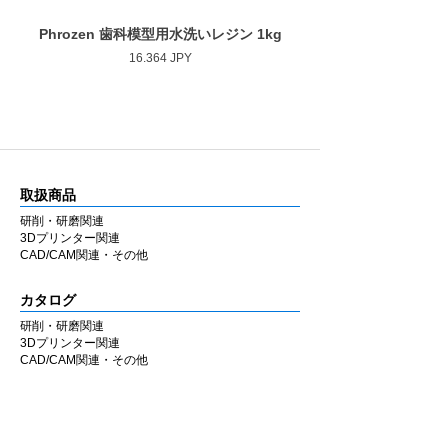
（粗さ）・硬度のバリエーションを豊富に用
最大回転数
10,000rpm
意しています。
Phrozen 歯科模型用水洗いレジン 1kg
Phrozen ジンジバマスク
ジルコニア・セラミック・CAD/CAM・硬質
Precio
16.364 JPY
レジンなど各種補綴物の調整・研磨に使用で
きます。
ラボ・チェアのどちらでも同様の感覚で使用
できるよう設計しています。
■ 国内製造
取扱商品
兵庫県西宮市の自社工場にて製造していま
す。MADE IN JAPAN の品質にこだわり、安
研削・研磨関連
3Dプリンター関連
定した性能と均一な仕上がりを追求していま
CAD/CAM関連・その他
す。
カタログ
■ 材料別推奨シリーズ
ジルコニア
の調整・研磨には
Zシリーズ
、
研削・研磨関連
3Dプリンター関連
セラミック・二ケイ酸リチウム・CAD/CAM
CAD/CAM関連・その他
冠・硬質レジン
には
セラミックシリーズ
の使
用を推奨します。
会社情報
材料に応じてシリーズを使い分けることで、
安定した作業性と仕上がりが得られます。
企業理念