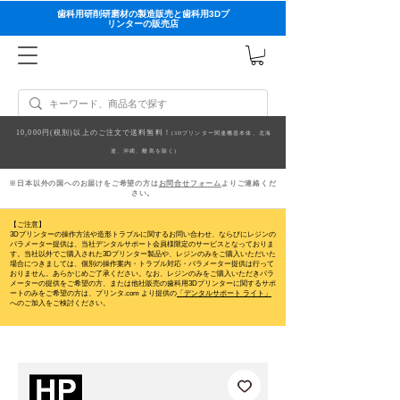
歯科用研削研磨材の製造販売と歯科用3Dプ
リンターの販売店
10,000円(税別)以上のご注文で送料無料！
(3Dプリンター関連機器本体、北海
道、沖縄、離島を除く)
※日本以外の国へのお届けをご希望の方は
お問合せフォーム
よりご連絡くだ
さい。
【ご注意】
3Dプリンターの操作方法や造形トラブルに関するお問い合わせ、ならびにレジンの
パラメーター提供は、当社デンタルサポート会員様限定のサービスとなっておりま
す。当社以外でご購入された3Dプリンター製品や、レジンのみをご購入いただいた
場合につきましては、個別の操作案内・トラブル対応・パラメーター提供は行って
おりません。
あらかじめご了承ください。なお、レジンのみをご購入いただきパラ
メーターの提供をご希望の方、または他社販売の歯科用3Dプリンターに関するサポ
ートのみをご希望の方は、プリンタ.com より提供の
「デンタルサポート ライト」
へのご加入をご検討ください。