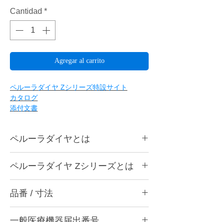
Cantidad
*
Agregar al carrito
ペルーラダイヤ Zシリーズ特設サイト
カタログ
添付文書
ペルーラダイヤとは
ペルーラダイヤについて
ペルーラダイヤ Zシリーズとは
ゴムとダイヤモンドを融合した独自製法によ
り、形態修正から研磨仕上げまで安定した作
ペルーラダイヤ Zシリーズについて
業性を実現する歯科用研削・研磨バーです。
品番 / 寸法
ジルコニアなど高強度材料の調整・研削・研
歯科医院と歯科技工所の両方で使用できる品
磨に適した高硬度タイプです。ダイヤモンド
質を追求し、共通の仕上がり基準で使用でき
品番
含有量を多くした設計とし、硬い材料に対し
る設計としています。形状・粒度（粗さ）・
一般医療機器届出番号