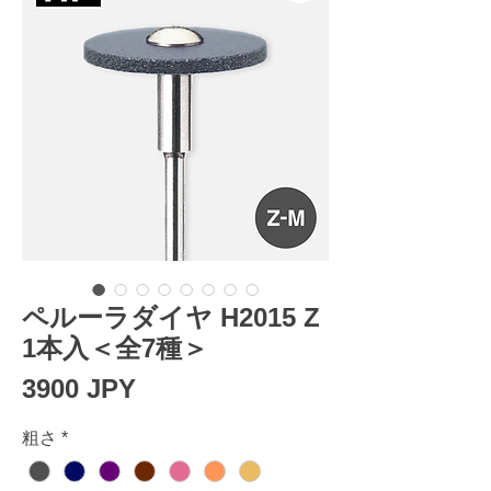
ペルーラダイヤ H2015 Z
1本入＜全7種＞
Prezzo
3900 JPY
粗さ
*