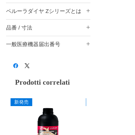
ペルーラダイヤについて
ペルーラダイヤ Zシリーズとは
ゴムとダイヤモンドを融合した独自製法によ
り、形態修正から研磨仕上げまで安定した作
ペルーラダイヤ Zシリーズについて
業性を実現する歯科用研削・研磨バーです。
品番 / 寸法
ジルコニアなど高強度材料の調整・研削・研
歯科医院と歯科技工所の両方で使用できる品
磨に適した高硬度タイプです。ダイヤモンド
質を追求し、共通の仕上がり基準で使用でき
CA9 Z トライアソート (Z-M・Z-F・Z-S 各1
含有量を多くした設計とし、硬い材料に対し
る設計としています。形状・粒度（粗さ）・
一般医療機器届出番号
本入)
ても安定した研削性が得られるよう硬度バラ
硬度の豊富なバリエーションを用意し、用途
ンスを調整しています。
品番
粗さ
色
28B3X10005000006
や材料に応じて最適な研削・研磨工程を行う
形態修正・咬合調整から粗研磨・中研磨・仕
ことができます。
上げ研磨まで対応し、粒度の選択により最終
CA9 ZM
粗
灰
艶出しまで行うことができます。
■ 耐久性に配慮した設計
CA9 ZF
中
赤紫
Prodotti correlati
ダイヤモンドを配合した構造により摩耗を抑
え、長時間の使用でも安定した研削力を維持
CA9 ZS
粗艶
桃
できるよう設計しています。
新発売
新発売
■ 作業効率に配慮した研削性
寸法
適度な研削力により少ない力でも操作しやす
作業部径φ
5.0mm
く、形態修正から仕上げまでスムーズな作業
を行えます。
作業部全長
10.0mm