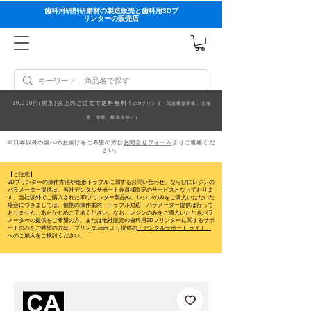
歯科用研削研磨材の製造販売と歯科用3Dプ
リンターの販売店
10,000円(税別)以上のご注文で送料無料！
(3Dプリンター関連機器本体、北海
道、沖縄、離島を除く)
※日本以外の国へのお届けをご希望の方は
お問合せフォーム
よりご連絡くだ
さい。
【ご注意】
3Dプリンターの操作方法や造形トラブルに関するお問い合わせ、ならびにレジンの
パラメーター提供は、当社デンタルサポート会員様限定のサービスとなっておりま
す。当社以外でご購入された3Dプリンター製品や、レジンのみをご購入いただいた
場合につきましては、個別の操作案内・トラブル対応・パラメーター提供は行って
おりません。
あらかじめご了承ください。なお、レジンのみをご購入いただきパラ
メーターの提供をご希望の方、または他社販売の歯科用3Dプリンターに関するサポ
ートのみをご希望の方は、プリンタ.com より提供の
「デンタルサポート ライト」
へのご加入をご検討ください。