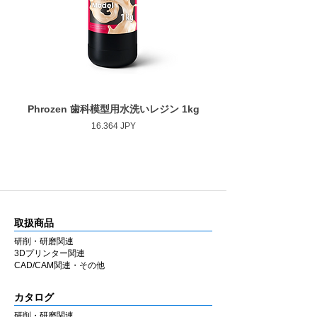
■ 安定した仕上がり
最大回転数
30,000rpm
ゴムの弾性を活かした設計により研磨時のブ
レを抑え、経験に左右されにくい均一な仕上
がりを得やすくしています。
■ 幅広い補綴物に対応
用途に応じて選択できるよう、形状・粒度
Phrozen 歯科模型用水洗いレジン 1kg
Phrozen ジンジバマスク
（粗さ）・硬度のバリエーションを豊富に用
Prezzo
16.364 JPY
意しています。
ジルコニア・セラミック・CAD/CAM・硬質
レジンなど各種補綴物の調整・研磨に使用で
きます。
ラボ・チェアのどちらでも同様の感覚で使用
できるよう設計しています。
取扱商品
■ 国内製造
研削・研磨関連
兵庫県西宮市の自社工場にて製造していま
3Dプリンター関連
す。MADE IN JAPAN の品質にこだわり、安
CAD/CAM関連・その他
定した性能と均一な仕上がりを追求していま
す。
カタログ
研削・研磨関連