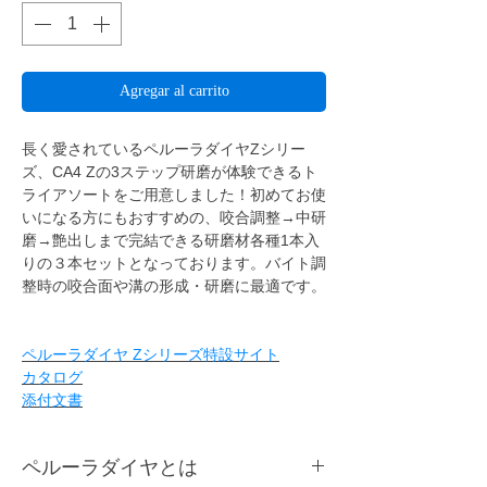
Agregar al carrito
長く愛されているペルーラダイヤZシリー
ズ、CA4 Zの3ステップ研磨が体験できるト
ライアソートをご用意しました！初めてお使
いになる方にもおすすめの、咬合調整→中研
磨→艶出しまで完結できる研磨材各種1本入
りの３本セットとなっております。バイト調
整時の咬合面や溝の形成・研磨に最適です。
ペルーラダイヤ Zシリーズ特設サイト
カタログ
添付文書
ペルーラダイヤとは