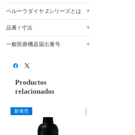
ペルーラダイヤについて
ペルーラダイヤ Zシリーズとは
ゴムとダイヤモンドを融合した独自製法によ
り、形態修正から研磨仕上げまで安定した作
ペルーラダイヤ Zシリーズについて
業性を実現する歯科用研削・研磨バーです。
品番 / 寸法
ジルコニアなど高強度材料の調整・研削・研
歯科医院と歯科技工所の両方で使用できる品
磨に適した高硬度タイプです。ダイヤモンド
質を追求し、共通の仕上がり基準で使用でき
CA9 Z トライアソート (Z-M・Z-F・Z-S 各1
含有量を多くした設計とし、硬い材料に対し
る設計としています。形状・粒度（粗さ）・
一般医療機器届出番号
本入)
ても安定した研削性が得られるよう硬度バラ
硬度の豊富なバリエーションを用意し、用途
ンスを調整しています。
品番
粗さ
色
28B3X10005000006
や材料に応じて最適な研削・研磨工程を行う
形態修正・咬合調整から粗研磨・中研磨・仕
ことができます。
上げ研磨まで対応し、粒度の選択により最終
CA9 ZM
粗
灰
艶出しまで行うことができます。
■ 耐久性に配慮した設計
CA9 ZF
中
赤紫
Productos
ダイヤモンドを配合した構造により摩耗を抑
え、長時間の使用でも安定した研削力を維持
relacionados
CA9 ZS
粗艶
桃
できるよう設計しています。
■ 作業効率に配慮した研削性
寸法
新発売
新発売
適度な研削力により少ない力でも操作しやす
作業部径φ
5.0mm
く、形態修正から仕上げまでスムーズな作業
を行えます。
作業部全長
10.0mm