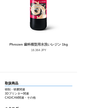
■ 安定した仕上がり
最大回転数
30,000rpm
ゴムの弾性を活かした設計により研磨時のブ
レを抑え、経験に左右されにくい均一な仕上
がりを得やすくしています。
■ 幅広い補綴物に対応
用途に応じて選択できるよう、形状・粒度
（粗さ）・硬度のバリエーションを豊富に用
意しています。
Phrozen 歯科模型用水洗いレジン 1kg
Phrozen ジンジバマスク
ジルコニア・セラミック・CAD/CAM・硬質
Precio
16.364 JPY
レジンなど各種補綴物の調整・研磨に使用で
きます。
ラボ・チェアのどちらでも同様の感覚で使用
できるよう設計しています。
■ 国内製造
取扱商品
兵庫県西宮市の自社工場にて製造していま
す。MADE IN JAPAN の品質にこだわり、安
研削・研磨関連
3Dプリンター関連
定した性能と均一な仕上がりを追求していま
CAD/CAM関連・その他
す。