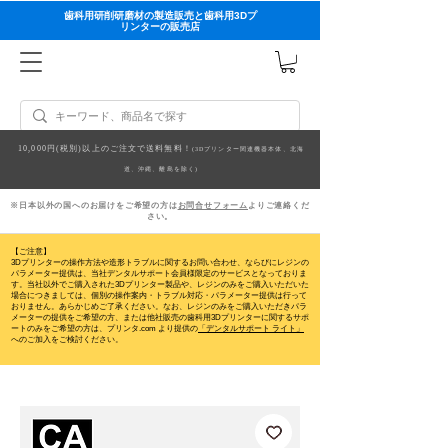
歯科用研削研磨材の製造販売と歯科用3Dプ
リンターの販売店
10,000円(税別)以上のご注文で送料無料！
(3Dプリンター関連機器本体、北海
道、沖縄、離島を除く)
※日本以外の国へのお届けをご希望の方は
お問合せフォーム
よりご連絡くだ
さい。
【ご注意】
3Dプリンターの操作方法や造形トラブルに関するお問い合わせ、ならびにレジンの
パラメーター提供は、当社デンタルサポート会員様限定のサービスとなっておりま
す。当社以外でご購入された3Dプリンター製品や、レジンのみをご購入いただいた
場合につきましては、個別の操作案内・トラブル対応・パラメーター提供は行って
おりません。
あらかじめご了承ください。なお、レジンのみをご購入いただきパラ
メーターの提供をご希望の方、または他社販売の歯科用3Dプリンターに関するサポ
ートのみをご希望の方は、プリンタ.com より提供の
「デンタルサポート ライト」
へのご加入をご検討ください。