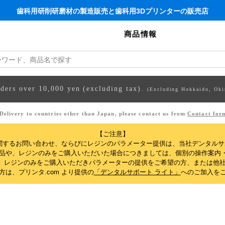
歯科用研削研磨材の製造販売と歯科用3Dプリンターの販売店
商品情報
rders over 10,000 yen (excluding tax).
(Excluding Hokkaido, Oki
Delivery to countries other than Japan, please contact us from
Contact for
【ご注意】
関するお問い合わせ、ならびにレジンのパラメーター提供は、当社デンタル
製品や、レジンのみをご購入いただいた場合につきましては、個別の操作案内
、レジンのみをご購入いただきパラメーターの提供をご希望の方、または他社
は、プリンタ.com より提供の
「デンタルサポート ライト」
へのご加入を