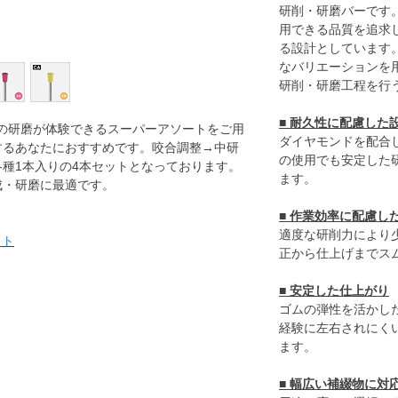
研削・研磨バーです
用できる品質を追求
る設計としています
なバリエーションを
研削・研磨工程を行
■ 耐久性に配慮した
歩先の研磨が体験できるスーパーアソートをご用
ダイヤモンドを配合
するあなたにおすすめです。咬合調整→中研
の使用でも安定した
種1本入りの4本セットとなっております。
ます。
成・研磨に最適です。
■ 作業効率に配慮し
適度な研削力により
イト
正から仕上げまでス
■ 安定した仕上がり
ゴムの弾性を活かし
経験に左右されにく
ます。
■ 幅広い補綴物に対