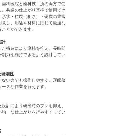
。歯科医院と歯科技工所の両方で使
し、共通の仕上がり基準で使用でき
。形状・粒度（粗さ）・硬度の豊富
用意し、用途や材料に応じて最適な
うことができます。
設計
した構造により摩耗を抑え、長時間
研削力を維持できるよう設計してい
た研削性
少ない力でも操作しやすく、形態修
ムーズな作業を行えます。
た設計により研磨時のブレを抑え、
い均一な仕上がりを得やすくしてい
応