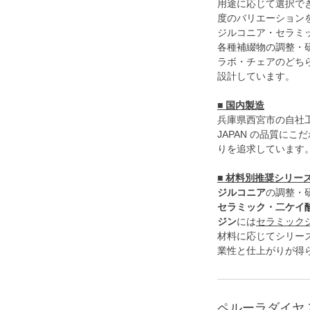
用途に応じて選択で
度のバリエーション
ジルコニア・セラミッ
各種補綴物の調整・
ラボ・チェアのどち
設計しています。
■ 国内製造
兵庫県西宮市の自社工
JAPAN の品質に
りを追求しています
■ 材料別推奨シリー
ジルコニア
の調整・
セラミック・二ケイ酸
ジン
には
セラミック
材料に応じてシリー
業性と仕上がりが得
ペルーラダイヤ 