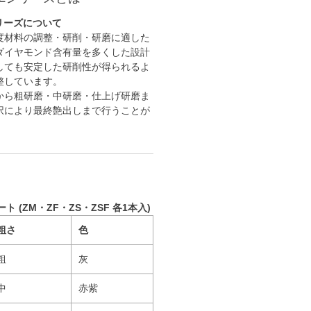
リーズについて
度材料の調整・研削・研磨に適した
ダイヤモンド含有量を多くした設計
しても安定した研削性が得られるよ
整しています。
から粗研磨・中研磨・仕上げ研磨ま
択により最終艶出しまで行うことが
ート (ZM・ZF・ZS・ZSF 各1本入)
粗さ
色
粗
灰
中
赤紫