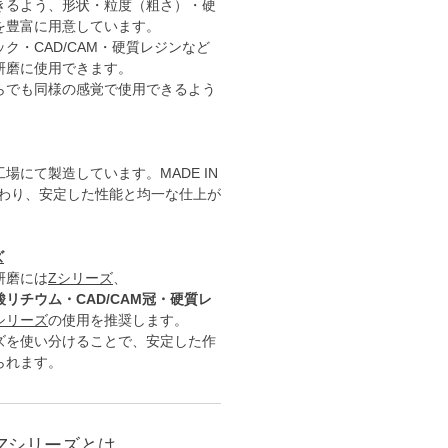
きるよう、形状・粒度（粗さ）・硬
を豊富に用意しています。
ク・CAD/CAM・硬質レジンなど
研磨に使用できます。
らでも同様の感覚で使用できるよう
場にて製造しています。MADE IN
こだわり、安定した性能と均一な仕上が
。
ズ
研磨には
Zシリーズ
、
リチウム・CAD/CAM冠・硬質レ
シリーズ
の使用を推奨します。
ズを使い分けることで、安定した作
られます。
Zシリーズとは