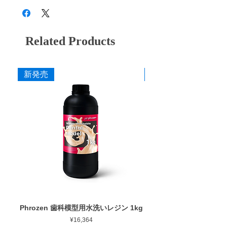
形態修正・咬合調整から粗研磨・中研磨・仕
CA8 ZM
粗
灰
ことができます。
上げ研磨まで対応し、粒度の選択により最終
艶出しまで行うことができます。
CA8 ZMM
中粗
青紫
■ 耐久性に配慮した設計
Related Products
ダイヤモンドを配合した構造により摩耗を抑
CA8 ZF
中
赤紫
え、長時間の使用でも安定した研削力を維持
できるよう設計しています。
CA8 ZFF
細
茶
新発売
新発売
■ 作業効率に配慮した研削性
CA8 ZS
粗艶
桃
適度な研削力により少ない力でも操作しやす
く、形態修正から仕上げまでスムーズな作業
CA8 ZSM
中艶
柿
を行えます。
CA8 ZSF
細艶
黄
■ 安定した仕上がり
ゴムの弾性を活かした設計により研磨時のブ
レを抑え、経験に左右されにくい均一な仕上
寸法
がりを得やすくしています。
作業部径φ
4.0mm
■ 幅広い補綴物に対応
作業部全長
10.0mm
用途に応じて選択できるよう、形状・粒度
Phrozen 歯科模型用水洗いレジン 1kg
Phrozen ジンジバマスク
（粗さ）・硬度のバリエーションを豊富に用
最大回転数
30,000rpm
Price
¥16,364
意しています。