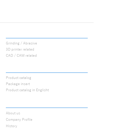
ジルコニア・セラミック・CAD/CAM・硬質
レジンなど各種補綴物の調整・研磨に使用で
きます。
ラボ・チェアのどちらでも同様の感覚で使用
できるよう設計しています。
PROCUTS
■ 国内製造
Grinding / Abrasive
兵庫県西宮市の自社工場にて製造していま
3D printer related
す。MADE IN JAPAN の品質にこだわり、安
CAD / CAM related
定した性能と均一な仕上がりを追求していま
す。
CATALOG
■ 材料別推奨シリーズ
Product catalog
ジルコニア
の調整・研磨には
Zシリーズ
、
Package insert
セラミック・二ケイ酸リチウム・CAD/CAM
Product catalog in Englisht
冠・硬質レジン
には
セラミックシリーズ
の使
用を推奨します。
ABOUT
材料に応じてシリーズを使い分けることで、
安定した作業性と仕上がりが得られます。
About us
Company Profile
History