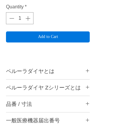
Quantity
*
Add to Cart
ペルーラダイヤとは
ペルーラダイヤについて
ペルーラダイヤ Zシリーズとは
ゴムとダイヤモンドを融合した独自製法によ
り、形態修正から研磨仕上げまで安定した作
ペルーラダイヤ Zシリーズについて
業性を実現する歯科用研削・研磨バーです。
品番 / 寸法
ジルコニアなど高強度材料の調整・研削・研
歯科医院と歯科技工所の両方で使用できる品
磨に適した高硬度タイプです。ダイヤモンド
質を追求し、共通の仕上がり基準で使用でき
品番
含有量を多くした設計とし、硬い材料に対し
る設計としています。形状・粒度（粗さ）・
一般医療機器届出番号
ても安定した研削性が得られるよう硬度バラ
品番
粗さ
色
硬度の豊富なバリエーションを用意し、用途
ンスを調整しています。
28B3X10005000006
や材料に応じて最適な研削・研磨工程を行う