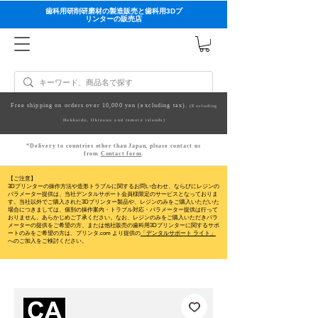
歯科用研削研磨材の製造販売と歯科用3Dプ
リンターの販売店
Free shipping on orders over 10,000 yen (excluding tax).
(Excluding
Hokkaido, Okinawa and remote islands)
*Delivery to countries other than Japan, please contact us
from
Contact form
.
【ご注意】
3Dプリンターの操作方法や造形トラブルに関するお問い合わせ、ならびにレジンの
パラメーター提供は、当社デンタルサポート会員様限定のサービスとなっておりま
す。当社以外でご購入された3Dプリンター製品や、レジンのみをご購入いただいた
場合につきましては、個別の操作案内・トラブル対応・パラメーター提供は行って
おりません。
あらかじめご了承ください。なお、レジンのみをご購入いただきパラ
メーターの提供をご希望の方、または他社販売の歯科用3Dプリンターに関するサポ
ートのみをご希望の方は、プリンタ.com より提供の
「デンタルサポート ライト」
へのご加入をご検討ください。