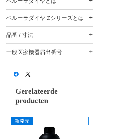
ペルーラダイヤとは
ペルーラダイヤについて
ペルーラダイヤ Zシリーズとは
ゴムとダイヤモンドを融合した独自製法によ
り、形態修正から研磨仕上げまで安定した作
ペルーラダイヤ Zシリーズについて
業性を実現する歯科用研削・研磨バーです。
品番 / 寸法
ジルコニアなど高強度材料の調整・研削・研
歯科医院と歯科技工所の両方で使用できる品
磨に適した高硬度タイプです。ダイヤモンド
質を追求し、共通の仕上がり基準で使用でき
CA8 Z トライアソート (Z-M・Z-F・Z-S 各1
含有量を多くした設計とし、硬い材料に対し
る設計としています。形状・粒度（粗さ）・
一般医療機器届出番号
本入)
ても安定した研削性が得られるよう硬度バラ
硬度の豊富なバリエーションを用意し、用途
ンスを調整しています。
品番
粗さ
色
28B3X10005000006
や材料に応じて最適な研削・研磨工程を行う
形態修正・咬合調整から粗研磨・中研磨・仕
ことができます。
上げ研磨まで対応し、粒度の選択により最終
CA8 ZM
粗
灰
艶出しまで行うことができます。
■ 耐久性に配慮した設計
CA8 ZF
中
赤紫
Gerelateerde
ダイヤモンドを配合した構造により摩耗を抑
え、長時間の使用でも安定した研削力を維持
producten
CA8 ZS
粗艶
桃
できるよう設計しています。
■ 作業効率に配慮した研削性
寸法
新発売
新発売
適度な研削力により少ない力でも操作しやす
作業部径φ
4.0mm
く、形態修正から仕上げまでスムーズな作業
を行えます。