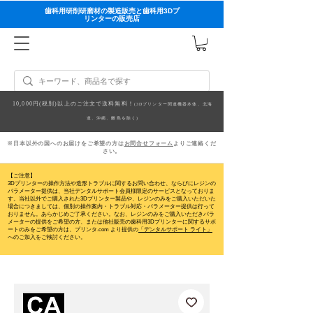
歯科用研削研磨材の製造販売と歯科用3Dプ
リンターの販売店
10,000円(税別)以上のご注文で送料無料！
(3Dプリンター関連機器本体、北海
道、沖縄、離島を除く)
※日本以外の国へのお届けをご希望の方は
お問合せフォーム
よりご連絡くだ
さい。
【ご注意】
3Dプリンターの操作方法や造形トラブルに関するお問い合わせ、ならびにレジンの
パラメーター提供は、当社デンタルサポート会員様限定のサービスとなっておりま
す。当社以外でご購入された3Dプリンター製品や、レジンのみをご購入いただいた
場合につきましては、個別の操作案内・トラブル対応・パラメーター提供は行って
おりません。
あらかじめご了承ください。なお、レジンのみをご購入いただきパラ
メーターの提供をご希望の方、または他社販売の歯科用3Dプリンターに関するサポ
ートのみをご希望の方は、プリンタ.com より提供の
「デンタルサポート ライト」
へのご加入をご検討ください。