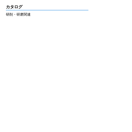
カタログ
■ 材料別推奨シリーズ
ジルコニア
の調整・研磨には
Zシリーズ
、
研削・研磨関連
3Dプリンター関連
セラミック・二ケイ酸リチウム・CAD/CAM
CAD/CAM関連・その他
冠・硬質レジン
には
セラミックシリーズ
の使
用を推奨します。
会社情報
材料に応じてシリーズを使い分けることで、
安定した作業性と仕上がりが得られます。
企業理念
私たちの歩み
​経営陣について
会社概要
​販売店
​お知らせ
お知らせ
ニュース&レポート
展示会・セミナー情報
お問い合わせ
お問い合わせフォーム