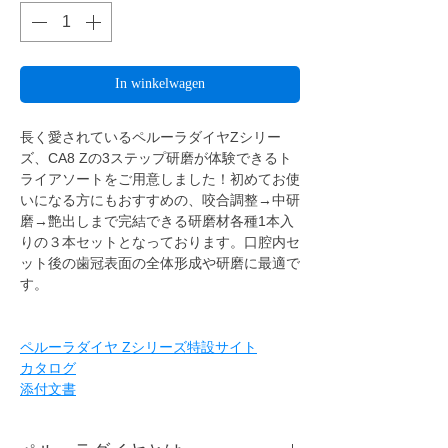
In winkelwagen
長く愛されているペルーラダイヤZシリー
ズ、CA8 Zの3ステップ研磨が体験できるト
ライアソートをご用意しました！初めてお使
いになる方にもおすすめの、咬合調整→中研
磨→艶出しまで完結できる研磨材各種1本入
りの３本セットとなっております。口腔内セ
ット後の歯冠表面の全体形成や研磨に最適で
す。
ペルーラダイヤ Zシリーズ特設サイト
カタログ
添付文書