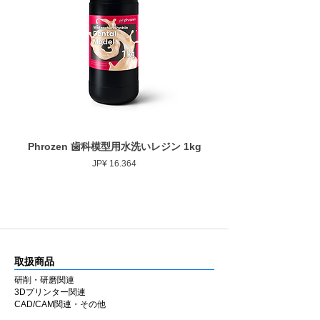
作業部全長
10.0mm
■ 安定した仕上がり
最大回転数
30,000rpm
ゴムの弾性を活かした設計により研磨時のブ
レを抑え、経験に左右されにくい均一な仕上
がりを得やすくしています。
■ 幅広い補綴物に対応
用途に応じて選択できるよう、形状・粒度
（粗さ）・硬度のバリエーションを豊富に用
意しています。
Phrozen 歯科模型用水洗いレジン 1kg
Phrozen ジンジバマスク
ジルコニア・セラミック・CAD/CAM・硬質
Prijs
JP¥ 16.364
レジンなど各種補綴物の調整・研磨に使用で
きます。
ラボ・チェアのどちらでも同様の感覚で使用
できるよう設計しています。
■ 国内製造
取扱商品
兵庫県西宮市の自社工場にて製造していま
す。MADE IN JAPAN の品質にこだわり、安
研削・研磨関連
3Dプリンター関連
定した性能と均一な仕上がりを追求していま
CAD/CAM関連・その他
す。