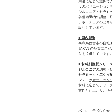
用途に応じて選択で
度のバリエーション
ジルコニア・セラミッ
各種補綴物の調整・
ラボ・チェアのどち
設計しています。
■ 国内製造
兵庫県西宮市の自社工
JAPAN の品質に
りを追求しています
■ 材料別推奨シリー
ジルコニア
の調整・
セラミック・二ケイ酸
ジン
には
セラミック
材料に応じてシリー
業性と仕上がりが得
ペルーラダイヤ 