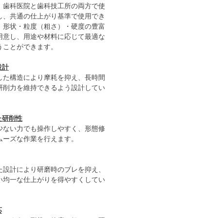
。歯科医院と歯科技工所の両方で使
し、共通の仕上がり基準で使用でき
。形状・粒度（粗さ）・硬度の豊富
用意し、用途や材料に応じて最適な
うことができます。
設計
した構造により摩耗を抑え、長時間
研削力を維持できるよう設計してい
た研削性
少ない力でも操作しやすく、形態修
ムーズな作業を行えます。
た設計により研磨時のブレを抑え、
い均一な仕上がりを得やすくしてい
応