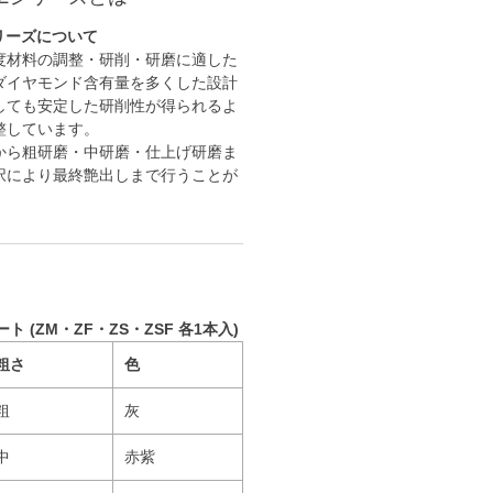
リーズについて
度材料の調整・研削・研磨に適した
ダイヤモンド含有量を多くした設計
しても安定した研削性が得られるよ
整しています。
から粗研磨・中研磨・仕上げ研磨ま
択により最終艶出しまで行うことが
ート (ZM・ZF・ZS・ZSF 各1本入)
粗さ
色
粗
灰
中
赤紫