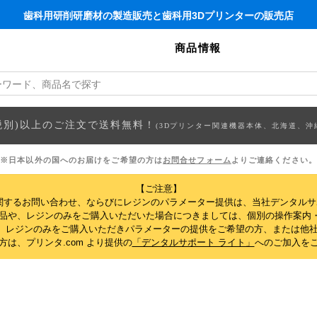
歯科用研削研磨材の製造販売と歯科用3Dプリンターの販売店
商品情報
円(税別)以上のご注文で送料無料！
(3Dプリンター関連機器本体、北海道、沖
※日本以外の国へのお届けをご希望の方は
お問合せフォーム
よりご連絡ください。
【ご注意】
関するお問い合わせ、ならびにレジンのパラメーター提供は、当社デンタル
製品や、レジンのみをご購入いただいた場合につきましては、個別の操作案内
、レジンのみをご購入いただきパラメーターの提供をご希望の方、または他社
は、プリンタ.com より提供の
「デンタルサポート ライト」
へのご加入を