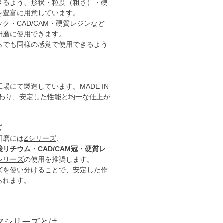
きるよう、形状・粒度（粗さ）・硬
を豊富に用意しています。
ク・CAD/CAM・硬質レジンなど
研磨に使用できます。
らでも同様の感覚で使用できるよう
場にて製造しています。MADE IN
こだわり、安定した性能と均一な仕上が
。
ズ
研磨には
Zシリーズ
、
リチウム・CAD/CAM冠・硬質レ
シリーズ
の使用を推奨します。
ズを使い分けることで、安定した作
られます。
Zシリーズとは