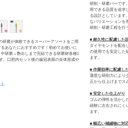
研削・研磨バーです
用できる品質を追求
る設計としています
なバリエーションを
研削・研磨工程を行
■ 耐久性に配慮した
歩先の研磨が体験できるスーパーアソートをご用
ダイヤモンドを配合
するあなたにおすすめです！初めてお使いに
の使用でも安定した
→中研磨→艶出しまで完結できる研磨材各種1
ます。
ます。口腔内セット後の歯冠表面の全体形成や
■ 作業効率に配慮し
適度な研削力により
正から仕上げまでス
イト
■ 安定した仕上がり
ゴムの弾性を活かし
経験に左右されにく
ます。
■ 幅広い補綴物に対