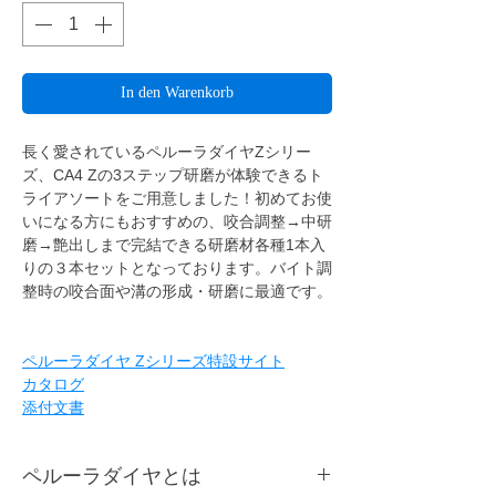
In den Warenkorb
長く愛されているペルーラダイヤZシリー
ズ、CA4 Zの3ステップ研磨が体験できるト
ライアソートをご用意しました！初めてお使
いになる方にもおすすめの、咬合調整→中研
磨→艶出しまで完結できる研磨材各種1本入
りの３本セットとなっております。バイト調
整時の咬合面や溝の形成・研磨に最適です。
ペルーラダイヤ Zシリーズ特設サイト
カタログ
添付文書
ペルーラダイヤとは