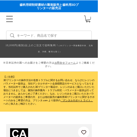
歯科用研削研磨材の製造販売と歯科用3Dプ
リンターの販売店
10,000円(税別)以上のご注文で送料無料！
(3Dプリンター関連機器本体、北海
道、沖縄、離島を除く)
※日本以外の国へのお届けをご希望の方は
お問合せフォーム
よりご連絡くだ
さい。
【ご注意】
3Dプリンターの操作方法や造形トラブルに関するお問い合わせ、ならびにレジンの
パラメーター提供は、当社デンタルサポート会員様限定のサービスとなっておりま
す。当社以外でご購入された3Dプリンター製品や、レジンのみをご購入いただいた
場合につきましては、個別の操作案内・トラブル対応・パラメーター提供は行って
おりません。
あらかじめご了承ください。なお、レジンのみをご購入いただきパラ
メーターの提供をご希望の方、または他社販売の歯科用3Dプリンターに関するサポ
ートのみをご希望の方は、プリンタ.com より提供の
「デンタルサポート ライト」
へのご加入をご検討ください。