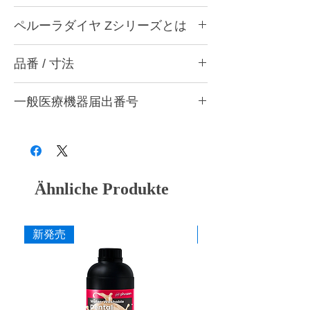
ペルーラダイヤについて
ペルーラダイヤ Zシリーズとは
ゴムとダイヤモンドを融合した独自製法によ
り、形態修正から研磨仕上げまで安定した作
ペルーラダイヤ Zシリーズについて
業性を実現する歯科用研削・研磨バーです。
品番 / 寸法
ジルコニアなど高強度材料の調整・研削・研
歯科医院と歯科技工所の両方で使用できる品
磨に適した高硬度タイプです。ダイヤモンド
質を追求し、共通の仕上がり基準で使用でき
CA4 Z トライアソート (ZM・ZF・ZS 各1本
含有量を多くした設計とし、硬い材料に対し
る設計としています。形状・粒度（粗さ）・
一般医療機器届出番号
入)
ても安定した研削性が得られるよう硬度バラ
硬度の豊富なバリエーションを用意し、用途
ンスを調整しています。
品番
粗さ
色
28B3X10005000006
や材料に応じて最適な研削・研磨工程を行う
形態修正・咬合調整から粗研磨・中研磨・仕
ことができます。
上げ研磨まで対応し、粒度の選択により最終
CA4 ZM
粗
灰
艶出しまで行うことができます。
■ 耐久性に配慮した設計
CA4 ZF
中
赤紫
Ähnliche Produkte
ダイヤモンドを配合した構造により摩耗を抑
え、長時間の使用でも安定した研削力を維持
CA4 ZS
粗艶
桃
できるよう設計しています。
新発売
新発売
■ 作業効率に配慮した研削性
寸法
適度な研削力により少ない力でも操作しやす
作業部径φ
4.0mm
く、形態修正から仕上げまでスムーズな作業
を行えます。
作業部全長
10.0mm