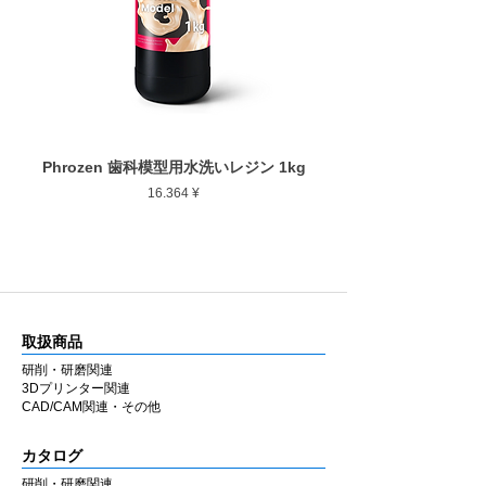
■ 安定した仕上がり
最大回転数
30,000rpm
ゴムの弾性を活かした設計により研磨時のブ
レを抑え、経験に左右されにくい均一な仕上
がりを得やすくしています。
■ 幅広い補綴物に対応
用途に応じて選択できるよう、形状・粒度
Phrozen 歯科模型用水洗いレジン 1kg
Phrozen ジンジバマスク
（粗さ）・硬度のバリエーションを豊富に用
Preis
16.364 ¥
意しています。
ジルコニア・セラミック・CAD/CAM・硬質
レジンなど各種補綴物の調整・研磨に使用で
きます。
ラボ・チェアのどちらでも同様の感覚で使用
できるよう設計しています。
取扱商品
■ 国内製造
研削・研磨関連
兵庫県西宮市の自社工場にて製造していま
3Dプリンター関連
す。MADE IN JAPAN の品質にこだわり、安
CAD/CAM関連・その他
定した性能と均一な仕上がりを追求していま
す。
カタログ
研削・研磨関連