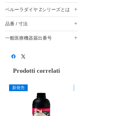
ペルーラダイヤについて
ペルーラダイヤ Zシリーズとは
ゴムとダイヤモンドを融合した独自製法によ
り、形態修正から研磨仕上げまで安定した作
ペルーラダイヤ Zシリーズについて
業性を実現する歯科用研削・研磨バーです。
品番 / 寸法
ジルコニアなど高強度材料の調整・研削・研
歯科医院と歯科技工所の両方で使用できる品
磨に適した高硬度タイプです。ダイヤモンド
質を追求し、共通の仕上がり基準で使用でき
CA4 Z スーパーアソート (ZM・ZF・ZS・
含有量を多くした設計とし、硬い材料に対し
る設計としています。形状・粒度（粗さ）・
一般医療機器届出番号
ZSF 各1本入)
ても安定した研削性が得られるよう硬度バラ
硬度の豊富なバリエーションを用意し、用途
ンスを調整しています。
品番
粗さ
色
28B3X10005000006
や材料に応じて最適な研削・研磨工程を行う
形態修正・咬合調整から粗研磨・中研磨・仕
ことができます。
上げ研磨まで対応し、粒度の選択により最終
CA4 ZM
粗
灰
艶出しまで行うことができます。
■ 耐久性に配慮した設計
CA4 ZF
中
赤紫
Prodotti correlati
ダイヤモンドを配合した構造により摩耗を抑
え、長時間の使用でも安定した研削力を維持
CA4 ZS
粗艶
桃
できるよう設計しています。
新発売
新発売
CA4 ZSF
細艶
黄
■ 作業効率に配慮した研削性
適度な研削力により少ない力でも操作しやす
く、形態修正から仕上げまでスムーズな作業
寸法
を行えます。
作業部径φ
4.0mm