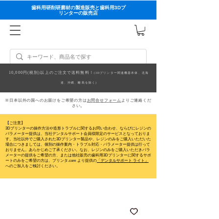
歯科用研削研磨材の製造販売と歯科用3Dプ
リンターの販売店
10,000円(税別)以上のご注文で送料無料！
(3Dプリンター関連機器本体、北海
道、沖縄、離島を除く)
※日本以外の国へのお届けをご希望の方は
お問合せフォーム
よりご連絡くだ
さい。
【ご注意】
3Dプリンターの操作方法や造形トラブルに関するお問い合わせ、ならびにレジンの
パラメーター提供は、当社デンタルサポート会員様限定のサービスとなっておりま
す。当社以外でご購入された3Dプリンター製品や、レジンのみをご購入いただいた
場合につきましては、個別の操作案内・トラブル対応・パラメーター提供は行って
おりません。
あらかじめご了承ください。なお、レジンのみをご購入いただきパラ
メーターの提供をご希望の方、または他社販売の歯科用3Dプリンターに関するサポ
ートのみをご希望の方は、プリンタ.com より提供の
「デンタルサポート ライト」
へのご加入をご検討ください。