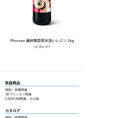
■ 安定した仕上がり
作業部全長
10.0mm
ゴムの弾性を活かした設計により研磨時のブ
レを抑え、経験に左右されにくい均一な仕上
最大回転数
30,000rpm
がりを得やすくしています。
■ 幅広い補綴物に対応
用途に応じて選択できるよう、形状・粒度
Phrozen 歯科模型用水洗いレジン 1kg
Phrozen ジンジバマスク
（粗さ）・硬度のバリエーションを豊富に用
Prezzo
16.364 JPY
意しています。
ジルコニア・セラミック・CAD/CAM・硬質
レジンなど各種補綴物の調整・研磨に使用で
きます。
ラボ・チェアのどちらでも同様の感覚で使用
できるよう設計しています。
取扱商品
■ 国内製造
研削・研磨関連
兵庫県西宮市の自社工場にて製造していま
3Dプリンター関連
す。MADE IN JAPAN の品質にこだわり、安
CAD/CAM関連・その他
定した性能と均一な仕上がりを追求していま
す。
カタログ
研削・研磨関連