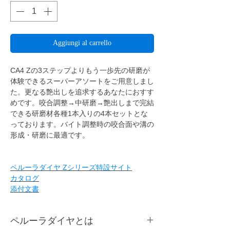
Aggiungi al carrello
CA4 Zの3ステップよりもう一歩先の研磨が
体験できるスーパーアソートをご用意しまし
た。更なる艶出しを追求するあなたにおすす
めです。咬合調整→中研磨→艶出しまで完結
できる研磨材各種1本入りの4本セットとな
っております。バイト調整時の咬合面や溝の
形成・研磨に最適です。
ペルーラダイヤ Zシリーズ特設サイト
カタログ
添付文書
ペルーラダイヤとは