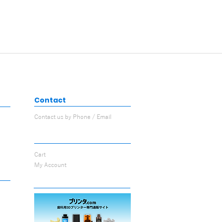
Contact
Contact us by Phone / Email
My page
Cart
My Account
3D printer special site