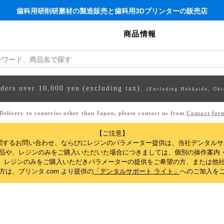
歯科用研削研磨材の製造販売と歯科用3Dプリンターの販売店
商品情報
rders over 10,000 yen (excluding tax).
(Excluding Hokkaido, Oki
Delivery to countries other than Japan, please contact us from
Contact for
【ご注意】
関するお問い合わせ、ならびにレジンのパラメーター提供は、当社デンタル
製品や、レジンのみをご購入いただいた場合につきましては、個別の操作案内
、レジンのみをご購入いただきパラメーターの提供をご希望の方、または他社
は、プリンタ.com より提供の
「デンタルサポート ライト」
へのご加入を