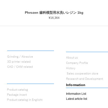
Phrozen 歯科模型用水洗いレジン 1kg
Quick View
Price
¥16,364
PROCUTS
ABOUT
Grinding / Abrasive
About us
3D printer related
Company Profile
CAD / CAM related
History
​
Sales cooperation store
Research and Development
CATALOG
Information
Product catalog
Information List
Package insert
Latest article list
Product catalog in Englisht