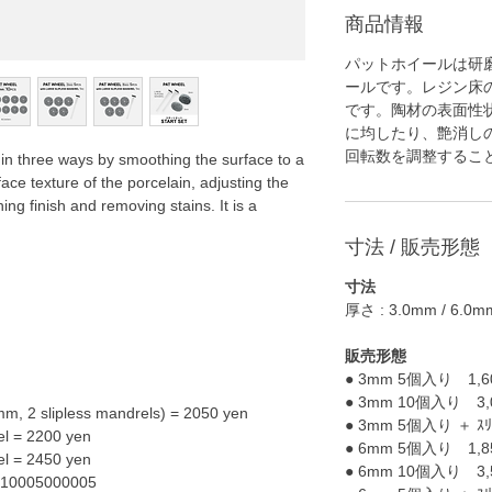
商品情報
パットホイールは研
ールです。レジン床
です。陶材の表面性
に均したり、艶消し
回転数を調整するこ
in three ways by smoothing the surface to a
ace texture of the porcelain, adjusting the
ing finish and removing stains. It is a
寸法 / 販売形態
寸法
厚さ : 3.0mm / 6.0m
販売形態
● 3mm 5個入り 1,6
● 3mm 10個入り 3,
mm, 2 slipless mandrels) = 2050 yen
● 3mm 5個入り ＋ ｽﾘｯ
el = 2200 yen
● 6mm 5個入り 1,8
el = 2450 yen
● 6mm 10個入り 3,
X10005000005