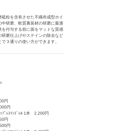
磨砥粒を含有させた不織布成型ホイ
の中研磨、軟質裏装材の研磨に最適
状を付与する前に面をマットな質感
の研磨仕上げやステインの除去など
とで３通りの使い方ができます。
m
00円
000円
ﾌﾟﾚｽﾏﾝﾄﾞﾚﾙ 1本 2,200円
50円
500円