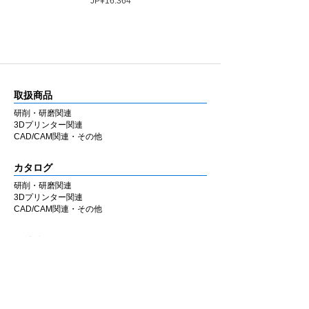
JP¥16.364
取扱商品
研削・研磨関連
3Dプリンター関連
CAD/CAM関連・その他
カタログ
研削・研磨関連
3Dプリンター関連
CAD/CAM関連・その他
会社情報
企業理念
私たちの歩み
​経営陣について
会社概要
​販売店