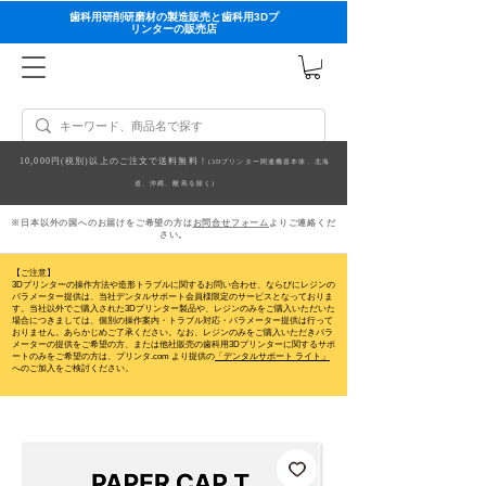
歯科用研削研磨材の製造販売と歯科用3Dプ
リンターの販売店
10,000円(税別)以上のご注文で送料無料！
(3Dプリンター関連機器本体、北海
道、沖縄、離島を除く)
※日本以外の国へのお届けをご希望の方は
お問合せフォーム
よりご連絡くだ
さい。
【ご注意】
3Dプリンターの操作方法や造形トラブルに関するお問い合わせ、ならびにレジンの
パラメーター提供は、当社デンタルサポート会員様限定のサービスとなっておりま
す。当社以外でご購入された3Dプリンター製品や、レジンのみをご購入いただいた
場合につきましては、個別の操作案内・トラブル対応・パラメーター提供は行って
おりません。
あらかじめご了承ください。なお、レジンのみをご購入いただきパラ
メーターの提供をご希望の方、または他社販売の歯科用3Dプリンターに関するサポ
ートのみをご希望の方は、プリンタ.com より提供の
「デンタルサポート ライト」
へのご加入をご検討ください。