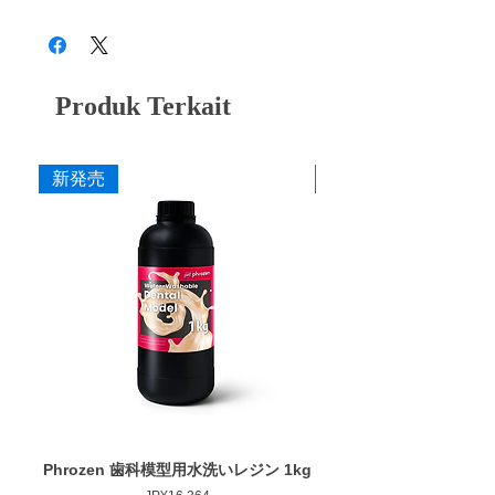
28B3X10005000018
・TM (中) 12個入り、50個入り
ペーパーキャップとは・・・
・TF (細) 12個入り、50個入り
ドイツで開発された材料を日本のアイデアに
専用軸
よって完成させたペーパーキャップ。大きな
・T専用軸 3本入り
研削力により発生する振動や衝撃をラバー軸
Produk Terkait
が吸収し、石膏を効率よく削れてペーパー部
寸法
分を交換することができるため、時間と価格
作業部径φ : 3.0-12.0mm
の面で経済的です。
新発売
新発売
作業部長さ : 16.0mm
交換用ペーパーの [ペーパーキャップ] と 軸
最大回転数 : 20,000rpm
の [専用軸] を組み合わせてお使いいただけ
ます。
Phrozen 歯科模型用水洗いレジン 1kg
Phrozen ジンジバマスク
Harga