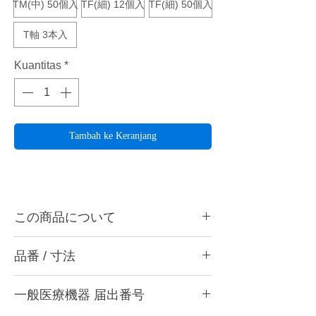
TM(中) 50個入
TF(細) 12個入
TF(細) 50個入
T軸 3本入
Kuantitas
*
Tambah ke Keranjang
この商品について
カーバイトバーやスタンプバー以上の研削力
品番 / 寸法
があり、その研削力により発生する振動や衝
撃をラバー軸が吸収。石膏、レジン等を3種
品番
の荒さによりスムーズ研削し、綺麗に仕上げ
一般医療機器 届出番号
交換用ペーパー
ることができます。
・TR (粗) 12個入り、50個入り