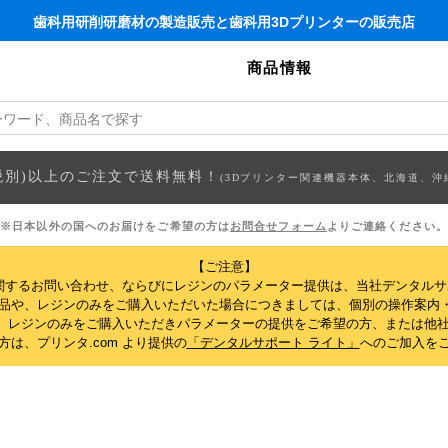
歯科用研削研磨材の製造販売と歯科用3Dプリンターの販売店
商品情報
円(税別)以上のご注文で送料無料！
(3Dプリンター関連機器本体、北海道、沖
※日本以外の国へのお届けをご希望の方は
お問合せフォーム
よりご連絡ください。
【ご注意】
関するお問い合わせ、ならびにレジンのパラメーター提供は、当社デンタル
製品や、レジンのみをご購入いただいた場合につきましては、個別の操作案内
、レジンのみをご購入いただきパラメーターの提供をご希望の方、または他社
は、プリンタ.com より提供の
「デンタルサポート ライト」
へのご加入を