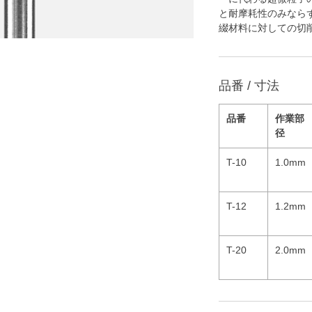
と耐摩耗性のみなら
綴材料に対しての切
品番 / 寸法
品番
作業部
径
T-10
1.0mm
T-12
1.2mm
T-20
2.0mm