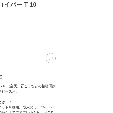
イバー T-10
て
T-10は金属、石こうなどの精密研削
ドピース用。
とは・・・
ニットを採用。従来のカーバイトバ
の新合金でできているため、耐久性