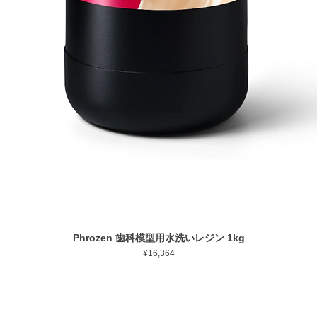
Phrozen 歯科模型用水洗いレジン 1kg
ดูข้อมูลด่วน
ราคา
¥16,364