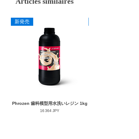
Articles similaires
新発売
新発売
Phrozen 歯科模型用水洗いレジン 1kg
Phrozen ジンジバマスク
Prix
16 364 JPY