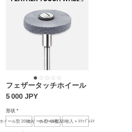
フェザータッチホイール
Prix
5 000 JPY
形状
*
ホイール型 20枚入り
ホイール型 40枚入り
ホイール型 20枚入 + ｽﾘｯﾌﾟﾚｽﾏﾝﾄﾞﾚﾙ 1本