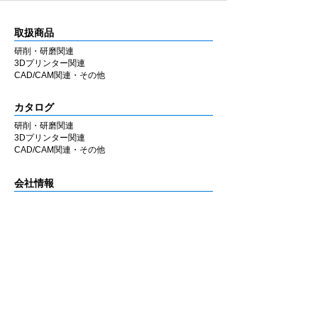
取扱商品
研削・研磨関連
3Dプリンター関連
CAD/CAM関連・その他
カタログ
研削・研磨関連
3Dプリンター関連
CAD/CAM関連・その他
会社情報
企業理念
私たちの歩み
​経営陣について
会社概要
​販売店
​お知らせ
お知らせ
ニュース&レポート