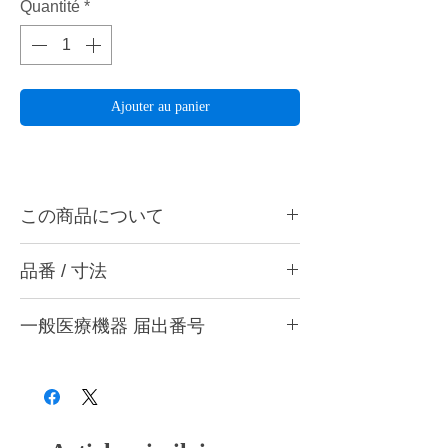
Quantité
*
Ajouter au panier
この商品について
フェザータッチホイールは、軟性裏装材やチ
品番 / 寸法
タンなど特徴的な物性を持つ金属の中間仕上
げ研磨用ホイールです。砥粒の粗さは#320
形状 / 寸法
で金属床の中仕上げや均し用に最適です。
一般医療機器 届出番号
形状
作業部
厚さ
粗さ
径
28B3X10005000004
ホイール
25mm
4.0mm
#320
型