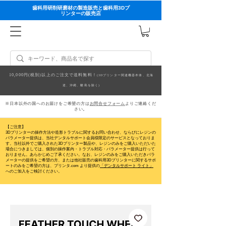
歯科用研削研磨材の製造販売と歯科用3Dプ
リンターの販売店
10,000円(税別)以上のご注文で送料無料！
(3Dプリンター関連機器本体、北海
道、沖縄、離島を除く)
※日本以外の国へのお届けをご希望の方は
お問合せフォーム
よりご連絡くだ
さい。
【ご注意】
3Dプリンターの操作方法や造形トラブルに関するお問い合わせ、ならびにレジンの
パラメーター提供は、当社デンタルサポート会員様限定のサービスとなっておりま
す。当社以外でご購入された3Dプリンター製品や、レジンのみをご購入いただいた
場合につきましては、個別の操作案内・トラブル対応・パラメーター提供は行って
おりません。
あらかじめご了承ください。なお、レジンのみをご購入いただきパラ
メーターの提供をご希望の方、または他社販売の歯科用3Dプリンターに関するサポ
ートのみをご希望の方は、プリンタ.com より提供の
「デンタルサポート ライト」
へのご加入をご検討ください。