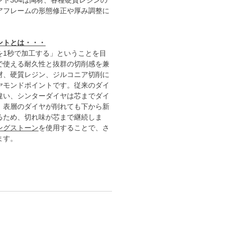
ト304は陶材、各種硬質レジンの
アフレームの形態修正や厚み調整
に
ントとは・・・
を1秒で加工する」ということを目
で使える耐久性と抜群の切削感を兼
材、硬質レジン、ジルコニア切削に
ヤモンドポイントです。従来のダイ
違い、シンターダイヤは芯までダイ
、表層のダイヤが削れても下から新
るため、切れ味が芯まで継続しま
ングストーン
を使用することで、さ
ます。