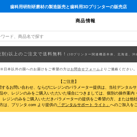
歯科用研削研磨材の製造販売と歯科用3Dプリンターの販売店
商品情報
円(税別)以上のご注文で送料無料！
(3Dプリンター関連機器本体、北海道、沖
※日本以外の国へのお届けをご希望の方は
お問合せフォーム
よりご連絡ください。
【ご注意】
関するお問い合わせ、ならびにレジンのパラメーター提供は、当社デンタル
製品や、レジンのみをご購入いただいた場合につきましては、個別の操作案内
、レジンのみをご購入いただきパラメーターの提供をご希望の方、または他社
は、プリンタ.com より提供の
「デンタルサポート ライト」
へのご加入を