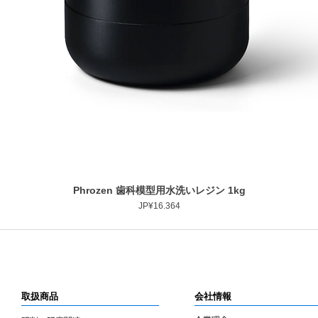
Phrozen 歯科模型用水洗いレジン 1kg
Tampilan Cepat
Harga
JP¥16.364
取扱商品
会社情報