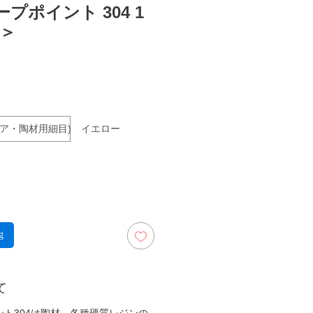
プポイント 304 1
種＞
rga
 ブルー
コニア・陶材用細目) イエロー
g
て