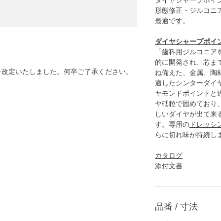
ダイヤシャープポイン
形態修正・ジルコニ
最適です。
ダイヤシャープポイ
「歯科用ジルコニア
的に開発され、芯ま
格を改定いたしました。何卒ご了承ください。
ね備えた、金属、陶
適したシンターダイ
ヤモンドポイントと
ヤ砥粒で固めており
しいダイヤが出て来
す。専用の
ドレッシ
らに切れ味が持続し
カタログ
添付文書
品番 / 寸法