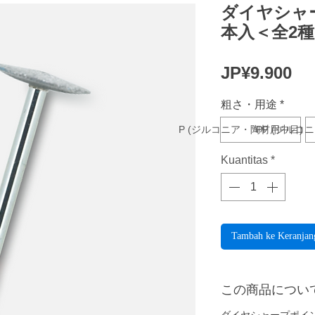
ダイヤシャー
本入＜全2
Ha
JP¥9.900
粗さ・用途
*
P (ジルコニア・陶材用中目)
PF (ジル
Kuantitas
*
Tambah ke Keranjan
この商品につい