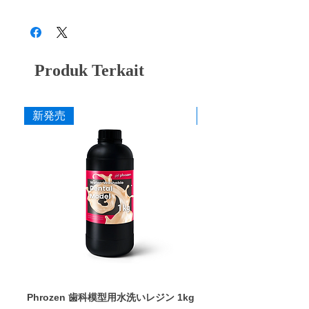
「歯科用ジルコニアを1秒で加工する」とい
28B3X10005000015
・302 P (ジルコニア・陶材用中目) ブルー
うことを目的に開発され、芯まで使える耐久
・302 PF (ジルコニア・陶材用細目) イエ
性と抜群の切削感を兼ね備えた、金属、陶
ロー
材、硬質レジン、ジルコニア切削に適したシ
ンターダイヤモンドポイントです。従来のダ
粗
軸色
用途
Produk Terkait
イヤモンドポイントと違い、シンターダイヤ
さ
は芯までダイヤ砥粒で固めており、表層のダ
イヤが削れても下から新しいダイヤが出て来
M
レッド
金属用中目
新発売
新発売
るため、切れ味が芯まで継続します。専用の
ドレッシングストーン
を使用することで、さ
MF
グリー
金属用中目
らに切れ味が持続します。
ン
カタログ
P
ブルー
ジルコニア・陶材用中
添付文書
目
PF
イエロ
ジルコニア・陶材用細
ー
目
寸法
作業部径φ : 10.0mm
Phrozen 歯科模型用水洗いレジン 1kg
Phrozen ジンジバマスク
作業部全長 : 2.0mm