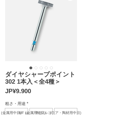
ダイヤシャープポイント
302 1本入＜全4種＞
Harga
JP¥9.900
粗さ・用途
*
 (金属用中目) レッド
MF (金属用細目) グリーン
P (ジルコニア・陶材用中目) ブルー