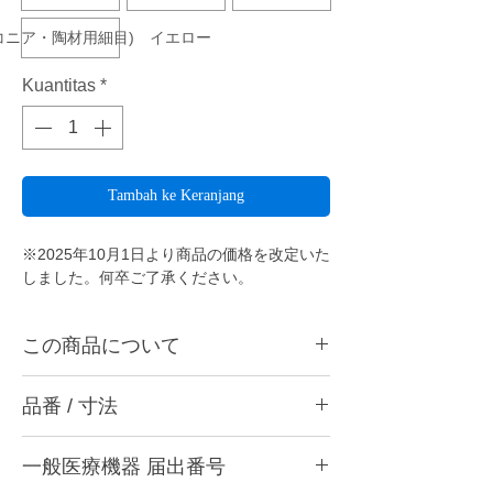
ルコニア・陶材用細目) イエロー
Kuantitas
*
Tambah ke Keranjang
※2025年10月1日より商品の価格を改定いた
しました。何卒ご了承ください。
この商品について
ダイヤシャープポイント302は金属、陶材、
品番 / 寸法
各種硬質レジンの形態修正・ジルコニアフレ
ームの形態修正や厚み調整
に最適です。
品番
一般医療機器 届出番号
・302 M (金属用中目) レッド
ダイヤシャープポイントとは・・・
・302 MF (金属用細目) グリーン