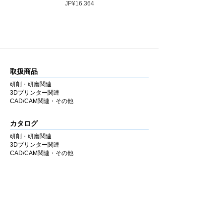
Harga
JP¥16.364
最大回転数 : 30,000rpm
取扱商品
研削・研磨関連
3Dプリンター関連
CAD/CAM関連・その他
カタログ
研削・研磨関連
3Dプリンター関連
CAD/CAM関連・その他
会社情報
企業理念
私たちの歩み
​経営陣について
会社概要