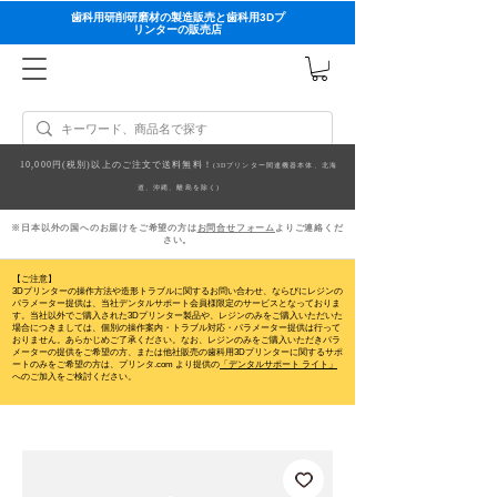
歯科用研削研磨材の製造販売と歯科用3Dプ
リンターの販売店
10,000円(税別)以上のご注文で送料無料！
(3Dプリンター関連機器本体、北海
道、沖縄、離島を除く)
※日本以外の国へのお届けをご希望の方は
お問合せフォーム
よりご連絡くだ
さい。
【ご注意】
3Dプリンターの操作方法や造形トラブルに関するお問い合わせ、ならびにレジンの
パラメーター提供は、当社デンタルサポート会員様限定のサービスとなっておりま
す。当社以外でご購入された3Dプリンター製品や、レジンのみをご購入いただいた
場合につきましては、個別の操作案内・トラブル対応・パラメーター提供は行って
おりません。
あらかじめご了承ください。なお、レジンのみをご購入いただきパラ
メーターの提供をご希望の方、または他社販売の歯科用3Dプリンターに関するサポ
ートのみをご希望の方は、プリンタ.com より提供の
「デンタルサポート ライト」
へのご加入をご検討ください。