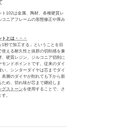
て
ト102は金属、
陶材、各種硬質レ
ルコニアフレームの形態修正や厚み
ントとは・・・
を1秒で加工する」ということを目
で使える耐久性と抜群の切削感を兼
材、硬質レジン、ジルコニア切削に
ヤモンドポイントです。従来のダイ
違い、シンターダイヤは芯までダイ
、表層のダイヤが削れても下から新
るため、切れ味が芯まで継続しま
ングストーン
を使用することで、さ
ます。