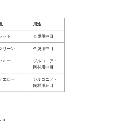
色
用途
レッド
金属用中目
グリーン
金属用中目
ブルー
ジルコニア・
陶材用中目
イエロー
ジルコニア・
陶材用細目
pm