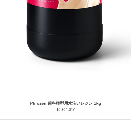
Phrozen 歯科模型用水洗いレジン 1kg
Vista rápida
Precio
16.364 JPY