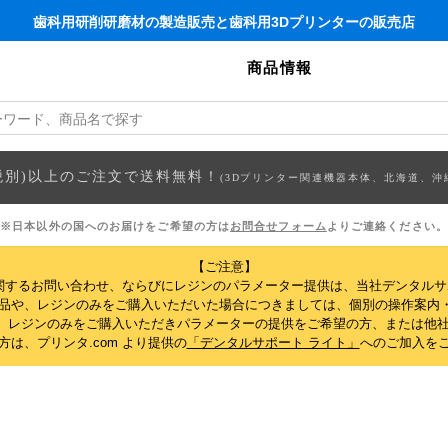
歯科用研削研磨材の製造販売と歯科用3Dプリンターの販売店
商品情報
円(税別)以上のご注文で送料無料！
(3Dプリンター関連機器本体、北海道、沖
※日本以外の国へのお届けをご希望の方は
お問合せフォーム
よりご連絡ください。
【ご注意】
関するお問い合わせ、ならびにレジンのパラメーター提供は、当社デンタル
製品や、レジンのみをご購入いただいた場合につきましては、個別の操作案内
、レジンのみをご購入いただきパラメーターの提供をご希望の方、または他社
は、プリンタ.com より提供の
「デンタルサポート ライト」
へのご加入を