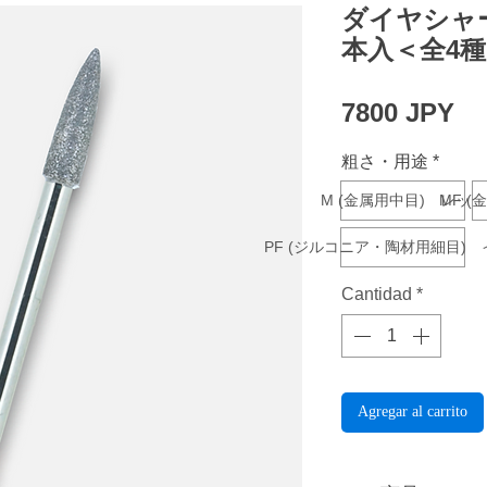
ダイヤシャー
本入＜全4
Pr
7800 JPY
粗さ・用途
*
M (金属用中目) レッド
MF 
PF (ジルコニア・陶材用細目)
Cantidad
*
Agregar al carrito