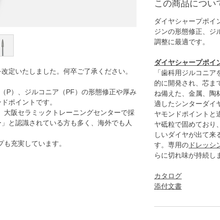
この商品につい
ダイヤシャープポイン
ジンの形態修正
、ジ
調整に最適です。
ダイヤシャープポイ
格を改定いたしました。何卒ご了承ください。
「歯科用ジルコニア
的に開発され、芯ま
（P）、
ジルコニア（PF）の形態修正や厚み
ね備えた、金属、陶
ンドポイントです。
適したシンターダイ
は、大阪セラミックトレーニングセンターで採
ヤモンドポイントと
ー」と認識されている方も多く、海外でも人
ヤ砥粒で固めており
しいダイヤが出て来
プも充実しています。
す。専用の
ドレッシ
らに切れ味が持続し
カタログ
添付文書