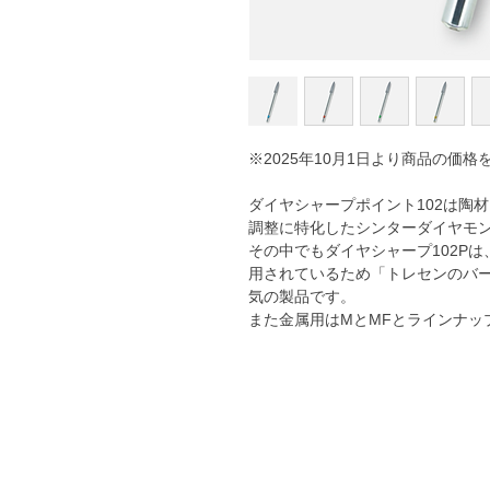
※2025年10月1日より商品の価
ダイヤシャープポイント102は
陶材
調整に特化したシンターダイヤモ
その中でもダイヤシャープ102P
用されているため「トレセンのバ
気の製品です。
また金属用はMとMFとラインナッ