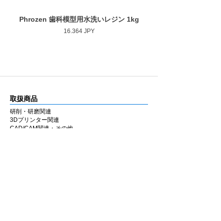
Phrozen 歯科模型用水洗いレジン 1kg
Phrozen ジンジバマスク
Precio
16.364 JPY
取扱商品
研削・研磨関連
3Dプリンター関連
CAD/CAM関連・その他
カタログ
研削・研磨関連
3Dプリンター関連
CAD/CAM関連・その他
会社情報
企業理念