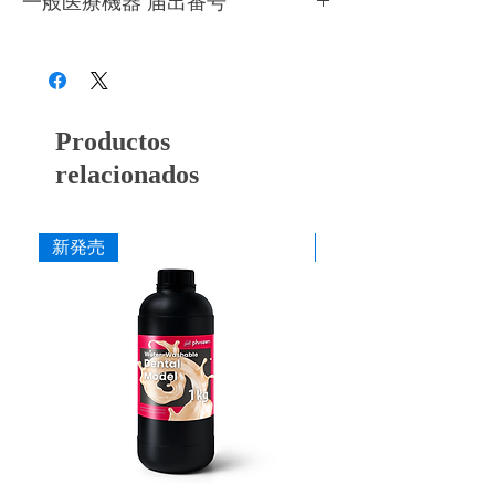
一般医療機器 届出番号
きるだけ早くにお使いください。造形時以外
ジンはご使用前には必ず画用紙等を使って撹
はプリンターのカバーを必ず閉めてくださ
28B3X10005000081
拌してください。
い。開封前の場合、約１年を目安にレジンの
●
成分が混ざり造形不備が発生しますので、
状態を見て、変色、粘度が増している等の変
他種のレジンを充填したことのあるレジンタ
化がある場合は使用を控えてください。
ンクは絶対に使用しないようにしてくださ
Productos
い。
●
使用時には目や皮膚に付かないよう十分ご
relacionados
注意ください。
●
ニトリルグローブ、ゴーグルを着用してご
使用ください。
新発売
新発売
●
必ず換気をしてご使用ください。
●
高温多湿を避け冷暗所(10～25℃)で保管し
てください。
●
廃棄時は各自治体の定める方法に従って処
理してください。