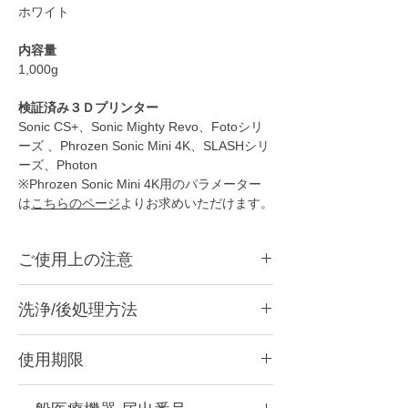
ホワイト
内容量
1,000g
検証済み３Ｄプリンター
Sonic CS+、Sonic Mighty Revo、Fotoシリ
ーズ 、Phrozen Sonic Mini 4K、SLASHシリ
ーズ、Photon
※Phrozen Sonic Mini 4K用のパラメーター
は
こちらのページ
よりお求めいただけます。
ご使用上の注意
●
本商品は光造形3Dプリンター用のレジンで
洗浄/後処理方法
す。
●
造形後は洗浄をして二次硬化をする必要が
こちらのページで洗浄方法を紹介していま
あります。
使用期限
す。
●
成分が分離しますので、必ずボトルをよく
https://www.xn--5ck4bxctb.com/post/post-
振って攪拌してからご使用ください。
紫外線よる硬化反応が高いため、開封後はで
processing
●
レジンタンクに充填してしばらく経ったレ