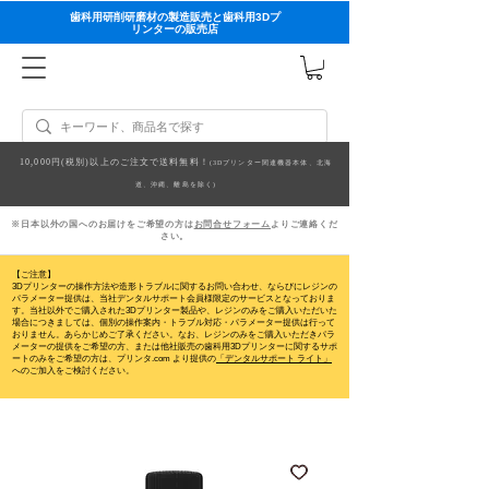
歯科用研削研磨材の製造販売と歯科用3Dプ
リンターの販売店
10,000円(税別)以上のご注文で送料無料！
(3Dプリンター関連機器本体、北海
道、沖縄、離島を除く)
※日本以外の国へのお届けをご希望の方は
お問合せフォーム
よりご連絡くだ
さい。
【ご注意】
3Dプリンターの操作方法や造形トラブルに関するお問い合わせ、ならびにレジンの
パラメーター提供は、当社デンタルサポート会員様限定のサービスとなっておりま
す。当社以外でご購入された3Dプリンター製品や、レジンのみをご購入いただいた
場合につきましては、個別の操作案内・トラブル対応・パラメーター提供は行って
おりません。
あらかじめご了承ください。なお、レジンのみをご購入いただきパラ
メーターの提供をご希望の方、または他社販売の歯科用3Dプリンターに関するサポ
ートのみをご希望の方は、プリンタ.com より提供の
「デンタルサポート ライト」
へのご加入をご検討ください。