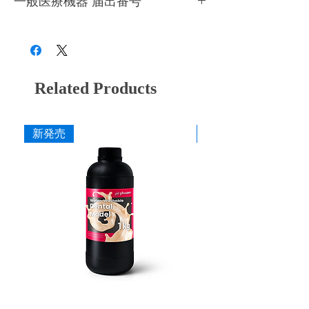
一般医療機器 届出番号
きるだけ早くにお使いください。造形時以外
ジンはご使用前には必ず画用紙等を使って撹
はプリンターのカバーを必ず閉めてくださ
28B3X10005000081
拌してください。
い。開封前の場合、約１年を目安にレジンの
●
成分が混ざり造形不備が発生しますので、
状態を見て、変色、粘度が増している等の変
他種のレジンを充填したことのあるレジンタ
化がある場合は使用を控えてください。
ンクは絶対に使用しないようにしてくださ
Related Products
い。
●
使用時には目や皮膚に付かないよう十分ご
注意ください。
●
ニトリルグローブ、ゴーグルを着用してご
新発売
新発売
使用ください。
●
必ず換気をしてご使用ください。
●
高温多湿を避け冷暗所(10～25℃)で保管し
てください。
●
廃棄時は各自治体の定める方法に従って処
理してください。