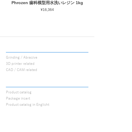
Phrozen 歯科模型用水洗いレジン 1kg
Phrozen ジンジバマスク
Price
¥16,364
PROCUTS
Grinding / Abrasive
3D printer related
CAD / CAM related
CATALOG
Product catalog
Package insert
Product catalog in Englisht
ABOUT
About us