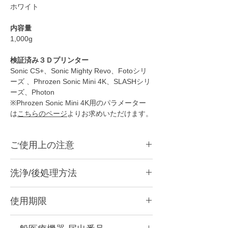
ホワイト
内容量
1,000g
検証済み３Ｄプリンター
Sonic CS+、Sonic Mighty Revo、Fotoシリ
ーズ 、Phrozen Sonic Mini 4K、SLASHシリ
ーズ、Photon
※Phrozen Sonic Mini 4K用のパラメーター
は
こちらのページ
よりお求めいただけます。
ご使用上の注意
●
本商品は光造形3Dプリンター用のレジンで
洗浄/後処理方法
す。
●
造形後は洗浄をして二次硬化をする必要が
こちらのページで洗浄方法を紹介していま
あります。
使用期限
す。
●
成分が分離しますので、必ずボトルをよく
https://www.xn--5ck4bxctb.com/post/post-
振って攪拌してからご使用ください。
紫外線よる硬化反応が高いため、開封後はで
processing
●
レジンタンクに充填してしばらく経ったレ