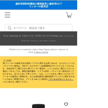
歯科用研削研磨材の製造販売と歯科用3Dプ
リンターの販売店
Free shipping on orders over 10,000 yen (excluding tax).
(Excluding
Hokkaido, Okinawa and remote islands)
*Delivery to countries other than Japan, please contact us
from
Contact form
.
【ご注意】
3Dプリンターの操作方法や造形トラブルに関するお問い合わせ、ならびにレジンの
パラメーター提供は、当社デンタルサポート会員様限定のサービスとなっておりま
す。当社以外でご購入された3Dプリンター製品や、レジンのみをご購入いただいた
場合につきましては、個別の操作案内・トラブル対応・パラメーター提供は行って
おりません。
あらかじめご了承ください。なお、レジンのみをご購入いただきパラ
メーターの提供をご希望の方、または他社販売の歯科用3Dプリンターに関するサポ
ートのみをご希望の方は、プリンタ.com より提供の
「デンタルサポート ライト」
へのご加入をご検討ください。