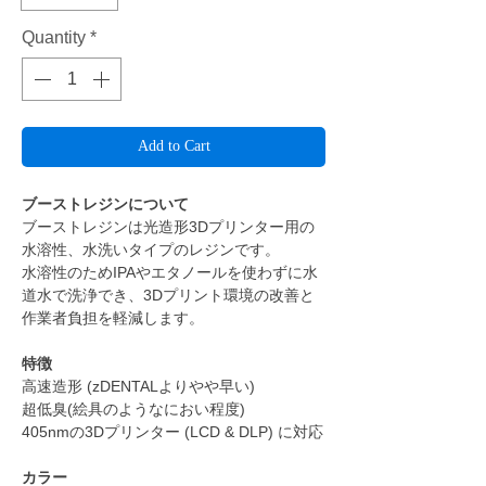
Quantity
*
Add to Cart
ブーストレジンについて
ブーストレジンは光造形3Dプリンター用の
水溶性、水洗いタイプのレジンです。
水溶性のためIPAやエタノールを使わずに水
道水で洗浄でき、3Dプリント環境の改善と
作業者負担を軽減します。
特徴
高速造形 (zDENTALよりやや早い)
超低臭(絵具のようなにおい程度)
405nmの3Dプリンター (LCD & DLP) に対応
カラー