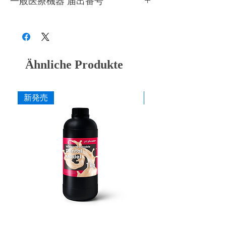
一般医療機器 届出番号
きるだけ早くにお使いください。造形時以外
ジンはご使用前には必ず画用紙等を使って撹
はプリンターのカバーを必ず閉めてくださ
28B3X10005000081
拌してください。
い。開封前の場合、約１年を目安にレジンの
●
成分が混ざり造形不備が発生しますので、
状態を見て、変色、粘度が増している等の変
他種のレジンを充填したことのあるレジンタ
化がある場合は使用を控えてください。
ンクは絶対に使用しないようにしてくださ
Ähnliche Produkte
い。
●
使用時には目や皮膚に付かないよう十分ご
注意ください。
●
ニトリルグローブ、ゴーグルを着用してご
新発売
新発売
使用ください。
●
必ず換気をしてご使用ください。
●
高温多湿を避け冷暗所(10～25℃)で保管し
てください。
●
廃棄時は各自治体の定める方法に従って処
理してください。