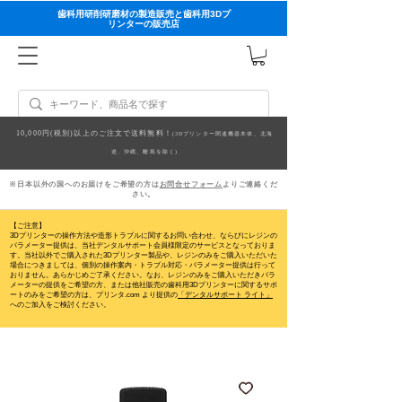
歯科用研削研磨材の製造販売と歯科用3Dプ
リンターの販売店
10,000円(税別)以上のご注文で送料無料！
(3Dプリンター関連機器本体、北海
道、沖縄、離島を除く)
※日本以外の国へのお届けをご希望の方は
お問合せフォーム
よりご連絡くだ
さい。
【ご注意】
3Dプリンターの操作方法や造形トラブルに関するお問い合わせ、ならびにレジンの
パラメーター提供は、当社デンタルサポート会員様限定のサービスとなっておりま
す。当社以外でご購入された3Dプリンター製品や、レジンのみをご購入いただいた
場合につきましては、個別の操作案内・トラブル対応・パラメーター提供は行って
おりません。
あらかじめご了承ください。なお、レジンのみをご購入いただきパラ
メーターの提供をご希望の方、または他社販売の歯科用3Dプリンターに関するサポ
ートのみをご希望の方は、プリンタ.com より提供の
「デンタルサポート ライト」
へのご加入をご検討ください。