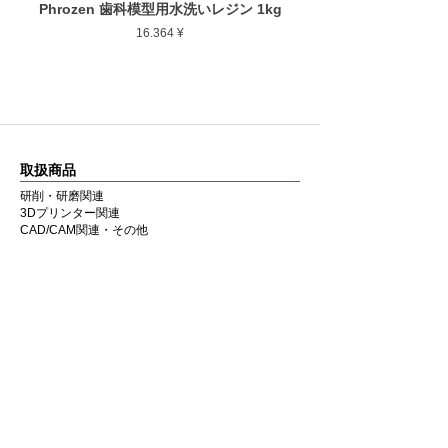
Phrozen 歯科模型用水洗いレジン 1kg
Phrozen ジンジバマスク
Preis
16.364 ¥
取扱商品
研削・研磨関連
3Dプリンター関連
CAD/CAM関連・その他
カタログ
研削・研磨関連
3Dプリンター関連
CAD/CAM関連・その他
会社情報
企業理念
私たちの歩み
​経営陣について