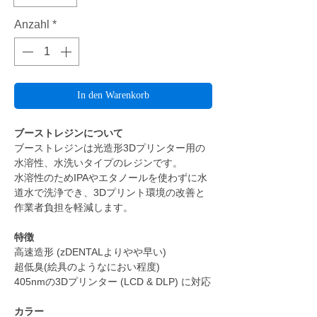
Anzahl
*
In den Warenkorb
ブーストレジンについて
ブーストレジンは光造形3Dプリンター用の
水溶性、水洗いタイプのレジンです。
水溶性のためIPAやエタノールを使わずに水
道水で洗浄でき、3Dプリント環境の改善と
作業者負担を軽減します。
特徴
高速造形 (zDENTALよりやや早い)
超低臭(絵具のようなにおい程度)
405nmの3Dプリンター (LCD & DLP) に対応
カラー