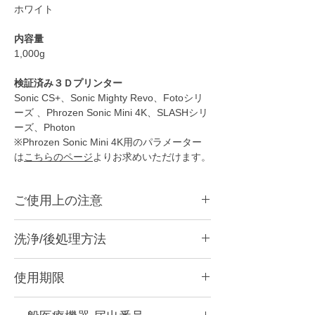
ホワイト
内容量
1,000g
検証済み３Ｄプリンター
Sonic CS+、Sonic Mighty Revo、Fotoシリ
ーズ 、Phrozen Sonic Mini 4K、SLASHシリ
ーズ、Photon
※Phrozen Sonic Mini 4K用のパラメーター
は
こちらのページ
よりお求めいただけます。
ご使用上の注意
●
本商品は光造形3Dプリンター用のレジンで
洗浄/後処理方法
す。
●
造形後は洗浄をして二次硬化をする必要が
こちらのページで洗浄方法を紹介していま
あります。
使用期限
す。
●
成分が分離しますので、必ずボトルをよく
https://www.xn--5ck4bxctb.com/post/post-
振って攪拌してからご使用ください。
紫外線よる硬化反応が高いため、開封後はで
processing
●
レジンタンクに充填してしばらく経ったレ