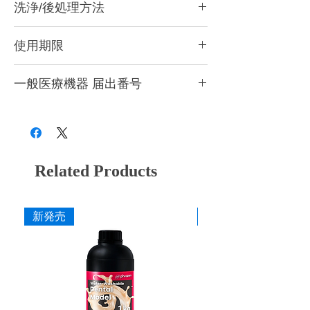
洗浄/後処理方法
す。
●
造形後は洗浄をして二次硬化をする必要が
こちらのページで洗浄方法を紹介していま
あります。
使用期限
す。
●
成分が分離しますので、必ずボトルをよく
https://www.xn--5ck4bxctb.com/post/post-
振って攪拌してからご使用ください。
紫外線よる硬化反応が高いため、開封後はで
processing
●
一般医療機器 届出番号
レジンタンクに充填してしばらく経ったレ
きるだけ早くにお使いください。造形時以外
ジンはご使用前には必ず画用紙等を使って撹
はプリンターのカバーを必ず閉めてくださ
28B3X10005000081
拌してください。
い。開封前の場合、約１年を目安にレジンの
●
成分が混ざり造形不備が発生しますので、
状態を見て、変色、粘度が増している等の変
他種のレジンを充填したことのあるレジンタ
化がある場合は使用を控えてください。
ンクは絶対に使用しないようにしてくださ
Related Products
い。
●
使用時には目や皮膚に付かないよう十分ご
注意ください。
●
ニトリルグローブ、ゴーグルを着用してご
新発売
新発売
使用ください。
●
必ず換気をしてご使用ください。
●
高温多湿を避け冷暗所(10～25℃)で保管し
てください。
●
廃棄時は各自治体の定める方法に従って処
理してください。