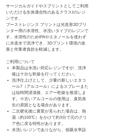
サージカルガイドやスプリントとしてご利用
いただける生体適合性のあるクラスIのレジ
ンです。
ブーストレジンス プリントは光造形3Dプリ
ンター用の水溶性、水洗いタイプのレジンで
す。水溶性のためIPAやエタノールを使わず
に水道水で洗浄でき、3Dプリント環境の改
善と作業者負担を軽減します。
ご利用について
本製品は水洗い対応レジンですが、洗浄
後は十分な乾燥を行ってください。
洗浄仕上げとして、少量の新しいエタコ
ール7（アルコール）によるスプレーまた
は短時間浸漬後、エアー乾燥を推奨しま
す。※古いアルコールの使用は、臭気発
生の原因となる場合があります。
二次硬化後に黄変が見られた場合は、熱
湯（約100℃）をかけて約3分で元のクリ
ア色に戻る特性があります。
水洗いレジンでありながら、低吸水率設