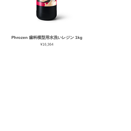
Phrozen 歯科模型用水洗いレジン 1kg
Phrozen ジンジバマスク
Price
¥16,364
PROCUTS
Grinding / Abrasive
3D printer related
CAD / CAM related
CATALOG
Product catalog