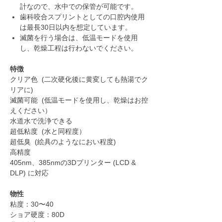
計なので、水中での保管が可能です。
歯科咬合スプリントとしての口腔内使用
は最長30日以内を想定しています。
滅菌を行う場合は、低温モードを使用
し、乾燥工程は行わないでください。
特徴
クリア色 (二次硬化後に黄変しても熱湯でク
リアに)
滅菌可能 (低温モードを使用し、乾燥はお控
えください）
水道水で洗浄できる
超低粘度 (水と同程度）
超低臭 (絵具のようなにおい程度)
高精度
405nm、385nmの3Dプリンター (LCD &
DLP) に対応
物性
粘度：30〜40
ショア硬度：80D