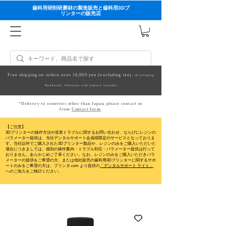
歯科用研削研磨材の製造販売と歯科用3Dプ
リンターの販売店
Free shipping on orders over 10,000 yen (excluding tax).
(Excluding
Hokkaido, Okinawa and remote islands)
*Delivery to countries other than Japan, please contact us
from
Contact form
.
【ご注意】
3Dプリンターの操作方法や造形トラブルに関するお問い合わせ、ならびにレジンの
パラメーター提供は、当社デンタルサポート会員様限定のサービスとなっておりま
す。当社以外でご購入された3Dプリンター製品や、レジンのみをご購入いただいた
場合につきましては、個別の操作案内・トラブル対応・パラメーター提供は行って
おりません。
あらかじめご了承ください。なお、レジンのみをご購入いただきパラ
メーターの提供をご希望の方、または他社販売の歯科用3Dプリンターに関するサポ
ートのみをご希望の方は、プリンタ.com より提供の
「デンタルサポート ライト」
へのご加入をご検討ください。