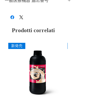
一般医療機器 届出番号
きるだけ早くにお使いください。造形時以外
ジンはご使用前には必ず画用紙等を使って撹
はプリンターのカバーを必ず閉めてくださ
28B3X10005000081
拌してください。
い。開封前の場合、約１年を目安にレジンの
●
成分が混ざり造形不備が発生しますので、
状態を見て、変色、粘度が増している等の変
他種のレジンを充填したことのあるレジンタ
化がある場合は使用を控えてください。
ンクは絶対に使用しないようにしてくださ
Prodotti correlati
い。
●
使用時には目や皮膚に付かないよう十分ご
注意ください。
●
ニトリルグローブ、ゴーグルを着用してご
新発売
新発売
使用ください。
●
必ず換気をしてご使用ください。
●
高温多湿を避け冷暗所(10～25℃)で保管し
てください。
●
廃棄時は各自治体の定める方法に従って処
理してください。