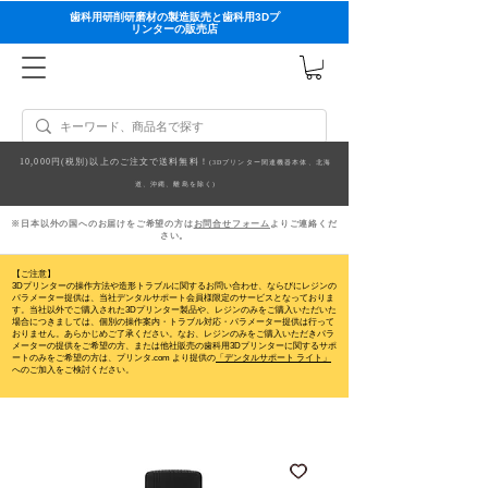
歯科用研削研磨材の製造販売と歯科用3Dプ
リンターの販売店
10,000円(税別)以上のご注文で送料無料！
(3Dプリンター関連機器本体、北海
道、沖縄、離島を除く)
※日本以外の国へのお届けをご希望の方は
お問合せフォーム
よりご連絡くだ
さい。
【ご注意】
3Dプリンターの操作方法や造形トラブルに関するお問い合わせ、ならびにレジンの
パラメーター提供は、当社デンタルサポート会員様限定のサービスとなっておりま
す。当社以外でご購入された3Dプリンター製品や、レジンのみをご購入いただいた
場合につきましては、個別の操作案内・トラブル対応・パラメーター提供は行って
おりません。
あらかじめご了承ください。なお、レジンのみをご購入いただきパラ
メーターの提供をご希望の方、または他社販売の歯科用3Dプリンターに関するサポ
ートのみをご希望の方は、プリンタ.com より提供の
「デンタルサポート ライト」
へのご加入をご検討ください。