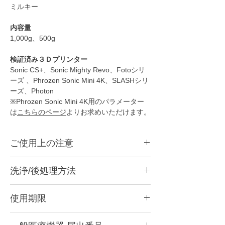
ミルキー
内容量
1,000g、500g
検証済み３Ｄプリンター
Sonic CS+、Sonic Mighty Revo、Fotoシリ
ーズ 、Phrozen Sonic Mini 4K、SLASHシリ
ーズ、Photon
※Phrozen Sonic Mini 4K用のパラメーター
は
こちらのページ
よりお求めいただけます。
ご使用上の注意
●
本商品は光造形3Dプリンター用のレジンで
洗浄/後処理方法
す。
●
造形後は洗浄をして二次硬化をする必要が
こちらのページで洗浄方法を紹介していま
あります。
使用期限
す。
●
成分が分離しますので、必ずボトルをよく
https://www.xn--5ck4bxctb.com/post/post-
振って攪拌してからご使用ください。
紫外線よる硬化反応が高いため、開封後はで
processing
●
レジンタンクに充填してしばらく経ったレ