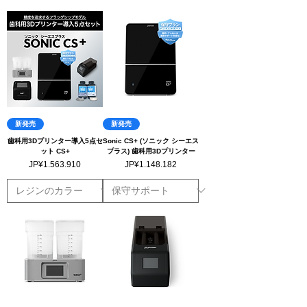
新発売
新発売
歯科用3Dプリンター導入5点セ
Sonic CS+ (ソニック シーエス
ット CS+
プラス) 歯科用3Dプリンター
Harga
Harga
JP¥1.563.910
JP¥1.148.182