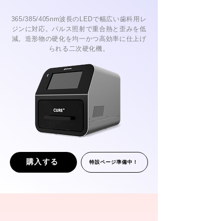
365/385/405nm波長のLEDで幅広い歯科用レ
ジンに対応。パルス照射で重合熱と歪みを低
減。造形物の硬化を均一かつ高効率に仕上げ
られる二次硬化機。
購入する
特設ページ準備中！