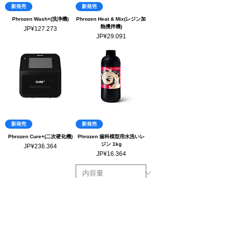
新発売
新発売
Phrozen Wash+(洗浄機)
Phrozen Heat & Mix(レジン加
熱攪拌機)
Harga
JP¥127.273
Harga
JP¥29.091
新発売
新発売
Phrozen Cure+(二次硬化機)
Phrozen 歯科模型用水洗いレ
ジン 1kg
Harga
JP¥236.364
Harga
JP¥16.364