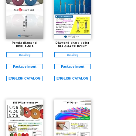
Perula diamond
​Diamond sharp point
​ PERLA-DIA
DIA-SHARP POINT
catalog
catalog
Package insert
Package insert
ENGLISH CATALOG
ENGLISH CATALOG