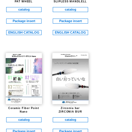
PAT WHEEL
SLIPLESS MANDLELL
catalog
catalog
Package insert
Package insert
ENGLISH CATALOG
ENGLISH CATALOG
​Ceramic Fiber Point
Zirconia bar
Nano
ZIRCONIA BUR
catalog
catalog
Package insert
Package insert