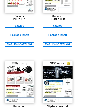
​Polydia
Surfacer
POLY-DIA
​ SURFACER
catalog
catalog
Package insert
Package insert
ENGLISH CATALOG
ENGLISH CATALOG
Pat wheel
Slipless mandrel