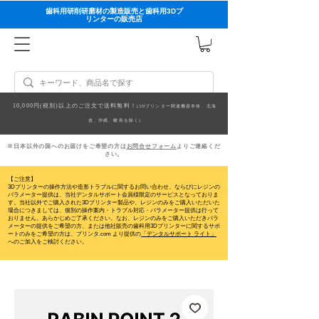
歯科用研削研磨材の製造販売と歯科用3Dプ
リンターの販売店
10,000円(税別)以上のご注文で送料無料！
(3Dプリンター関連機器本体、北海
道、沖縄、離島を除く)
※日本以外の国へのお届けをご希望の方は
お問合せフォーム
よりご連絡くだ
さい。
【ご注意】
3Dプリンターの操作方法や造形トラブルに関するお問い合わせ、ならびにレジンの
パラメーター提供は、当社デンタルサポート会員様限定のサービスとなっておりま
す。当社以外でご購入された3Dプリンター製品や、レジンのみをご購入いただいた
場合につきましては、個別の操作案内・トラブル対応・パラメーター提供は行って
おりません。
あらかじめご了承ください。なお、レジンのみをご購入いただきパラ
メーターの提供をご希望の方、または他社販売の歯科用3Dプリンターに関するサポ
ートのみをご希望の方は、プリンタ.com より提供の
「デンタルサポート ライト」
へのご加入をご検討ください。