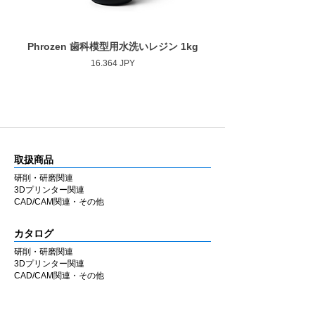
・#800 (細目) グリーン
寸法
Phrozen 歯科模型用水洗いレジン 1kg
Phrozen ジンジバマスク
作業部径φ : (1) 5mm / (2) 8mm
Prezzo
16.364 JPY
作業部長さ : (1) mm / (2) 20mm
取扱商品
研削・研磨関連
3Dプリンター関連
CAD/CAM関連・その他
カタログ
研削・研磨関連
3Dプリンター関連
CAD/CAM関連・その他
会社情報