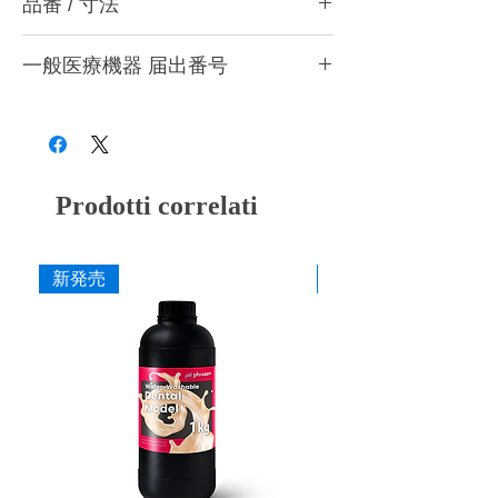
品番 / 寸法
させたアルミナ砥粒を配合したゴム製研磨材
です。通常のシリコンポイントよりはやや硬
品番
めで研削効率と耐久性が向上。パラジウム合
一般医療機器 届出番号
金やニッケルクロム合金、コバルトクロムな
ど多くの金属に使用できます。まだ使用した
品
粗さ
色
寸法
28B3X10005000026
ことのない歯科用材料を研磨する場合は、ま
番
ずラビンポイントをお試しください。
1
M (粗
イエロ
φ5 ×
目)
ー
L15mm
Prodotti correlati
1
F (細
グリー
φ5 ×
目)
ン
L15mm
新発売
新発売
2
M (粗
イエロ
φ8 ×
目)
ー
L20mm
2
F (細
グリー
φ8 ×
目)
ン
L20mm
・1-M (粗目) イエロー
・1-F (細目) グリーン
・#400 (粗目) イエロー