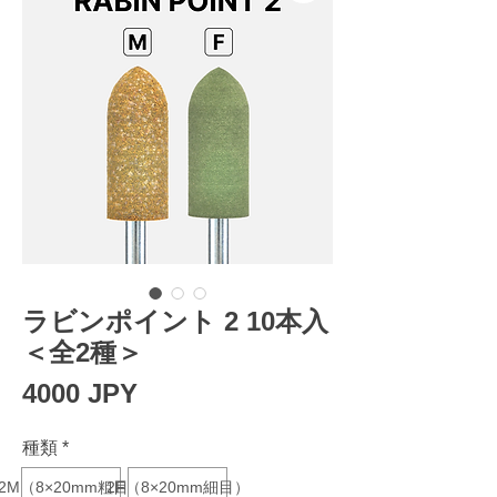
ラビンポイント 2 10本入
＜全2種＞
Prezzo
4000 JPY
種類
*
2M（8×20mm粗目）
2F（8×20mm細目）