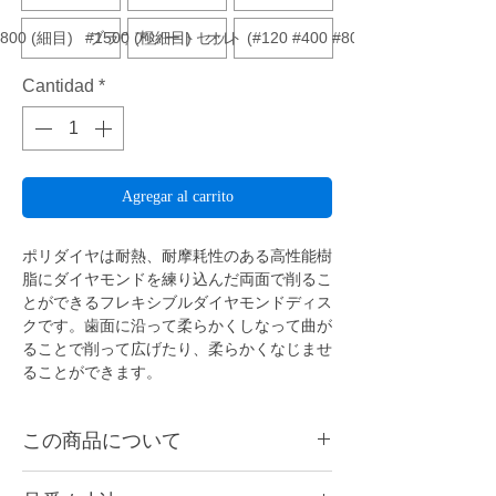
#800 (細目) ブラウン
#1500 (極細目) オレンジ
アソートセット (#120 #400 #800 各1本入)
Cantidad
*
Agregar al carrito
ポリダイヤは耐熱、耐摩耗性のある高性能樹
脂にダイヤモンドを練り込んだ両面で削るこ
とができるフレキシブルダイヤモンドディス
クです。歯面に沿って柔らかくしなって曲が
ることで削って広げたり、柔らかくなじませ
ることができます。
この商品について
陶材やハイブリッドレジンのブリッジの隣接