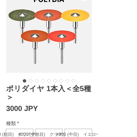
ポリダイヤ 1本入＜全5種
＞
Precio
3000 JPY
種類
*
20 (粗目) クリアグリーン
#200 (中粗目) クリアブラウン
#400 (中目) イエロー