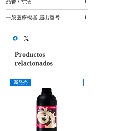
品番 / 寸法
面、切端部、歯頸部をキャストパーシャルな
どの複雑な形状を均一な面に仕上げるのに最
品番
適です。 下顎前歯など狭い隙間でも、削り
一般医療機器 届出番号
・#120 (粗目) クリアグリーン
から磨きまで行えます。 両面にダイヤモン
・#200 (中粗目) クリアブラウン
ド砥粒があるので、好みに合わせて 押し削
28B3X10005000012
・#400 (中目) イエロー
り/引き削りで使用できます。
・#800 (細目) ブラウン
・#1500 (極細目) オレンジ
ポリダイヤとは・・・
ポリダイヤは耐熱、耐摩耗性のある高性能樹
Productos
寸法
脂にダイヤモンドを練り込んだ両面で削るこ
作業部径φ : 19mm
relacionados
とができるフレキシブルダイヤモンドディス
作業部厚さ : 0.2mm
クです。歯面に沿って柔らかくしなって曲が
最大回転数 : 15,000rpm
ることで削って広げたり、柔らかくなじませ
ることができます。
新発売
新発売
カタログはこちら