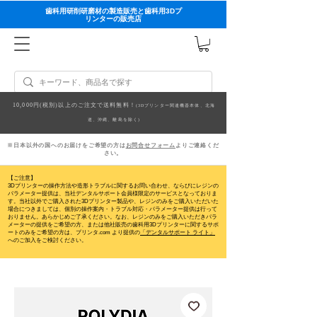
歯科用研削研磨材の製造販売と歯科用3Dプ
リンターの販売店
10,000円(税別)以上のご注文で送料無料！
(3Dプリンター関連機器本体、北海
道、沖縄、離島を除く)
※日本以外の国へのお届けをご希望の方は
お問合せフォーム
よりご連絡くだ
さい。
【ご注意】
3Dプリンターの操作方法や造形トラブルに関するお問い合わせ、ならびにレジンの
パラメーター提供は、当社デンタルサポート会員様限定のサービスとなっておりま
す。当社以外でご購入された3Dプリンター製品や、レジンのみをご購入いただいた
場合につきましては、個別の操作案内・トラブル対応・パラメーター提供は行って
おりません。
あらかじめご了承ください。なお、レジンのみをご購入いただきパラ
メーターの提供をご希望の方、または他社販売の歯科用3Dプリンターに関するサポ
ートのみをご希望の方は、プリンタ.com より提供の
「デンタルサポート ライト」
へのご加入をご検討ください。