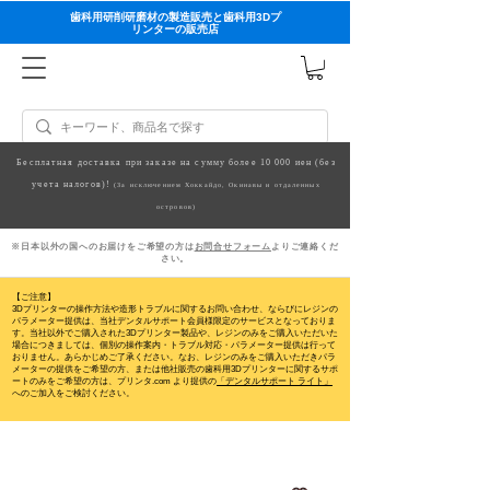
歯科用研削研磨材の製造販売と歯科用3Dプ
リンターの販売店
Бесплатная доставка при заказе на сумму более 10 000 иен (без
учета налогов)!
(За исключением Хоккайдо, Окинавы и отдаленных
островов)
※日本以外の国へのお届けをご希望の方は
お問合せフォーム
よりご連絡くだ
さい。
【ご注意】
3Dプリンターの操作方法や造形トラブルに関するお問い合わせ、ならびにレジンの
パラメーター提供は、当社デンタルサポート会員様限定のサービスとなっておりま
す。当社以外でご購入された3Dプリンター製品や、レジンのみをご購入いただいた
場合につきましては、個別の操作案内・トラブル対応・パラメーター提供は行って
おりません。
あらかじめご了承ください。なお、レジンのみをご購入いただきパラ
メーターの提供をご希望の方、または他社販売の歯科用3Dプリンターに関するサポ
ートのみをご希望の方は、プリンタ.com より提供の
「デンタルサポート ライト」
へのご加入をご検討ください。