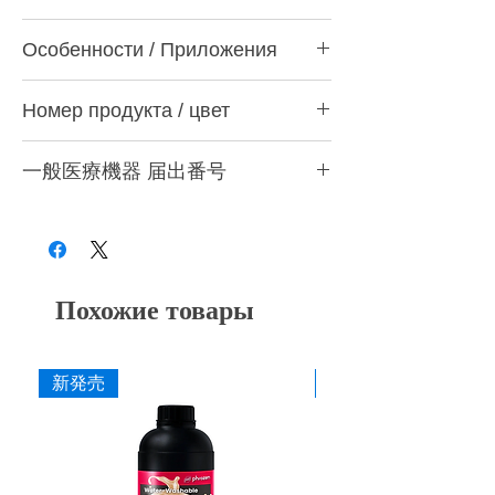
CAD/CAMによる切削加工用のＸ線造影剤を
Особенности / Приложения
配合したPMMAディスクです。インプラント
などの咬合や顎位の診断に。本ディスクで削
・ Содержит рентгеноконтрастное
った技工物（スプリント）はＸ線撮影時に映
Номер продукта / цвет
вещество
るため、咬合や顎位の診断にご利用下さい。
・ Идеально подходит для диагностики
・ Φ98,5 x 15 мм толщиной белого цвета
прикуса и положения челюсти
パンフレット
一般医療機器 届出番号
・ Φ98,5 x 20 мм толщиной белого цвета
・ Прочность на изгиб: 89 МПа
添付文書
・ Φ98,5 x 25 мм белого цвета
28Б3С10005000090
Похожие товары
新発売
新発売