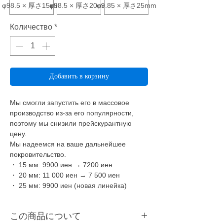
φ98.5 × 厚さ15mm
φ98.5 × 厚さ20mm
φ9.85 × 厚さ25mm
Количество
*
Добавить в корзину
Мы смогли запустить его в массовое
производство из-за его популярности,
поэтому мы снизили прейскурантную
цену.
Мы надеемся на ваше дальнейшее
покровительство.
・ 15 мм: 9900 иен → 7200 иен
・ 20 мм: 11 000 иен → 7 500 иен
・ 25 мм: 9900 иен (новая линейка)
この商品について