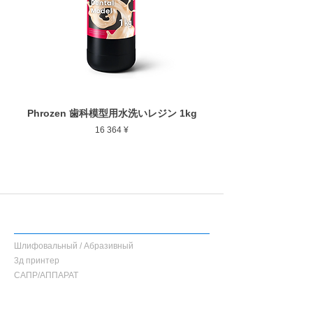
Phrozen 歯科模型用水洗いレジン 1kg
Phrozen ジンジバマスク
Цена
16 364 ¥
Список продуктов
Шлифовальный / Абразивный
3д принтер
САПР/АППАРАТ
каталог