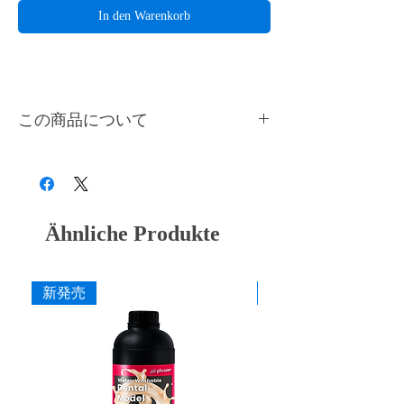
In den Warenkorb
この商品について
SLASH PLUS, SLASH 2, SLASH C 専用プラ
ットフォームです。プラットフォームは多く
の改良を重ねて、余分なレジンが流れやすく
清掃性も考慮した設計になっています。造形
不良を未然に防ぐため、上面には水平器でい
Ähnliche Produkte
つでも機体の水平状態を確認できます。
新発売
新発売