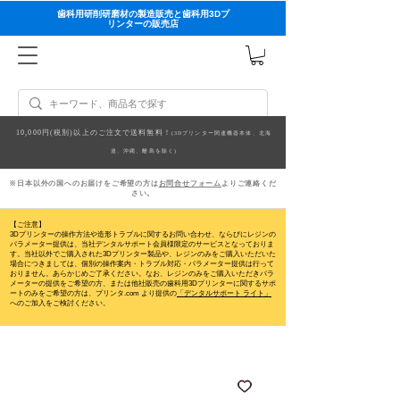
歯科用研削研磨材の製造販売と歯科用3Dプ
リンターの販売店
10,000円(税別)以上のご注文で送料無料！
(3Dプリンター関連機器本体、北海
道、沖縄、離島を除く)
※日本以外の国へのお届けをご希望の方は
お問合せフォーム
よりご連絡くだ
さい。
【ご注意】
3Dプリンターの操作方法や造形トラブルに関するお問い合わせ、ならびにレジンの
パラメーター提供は、当社デンタルサポート会員様限定のサービスとなっておりま
す。当社以外でご購入された3Dプリンター製品や、レジンのみをご購入いただいた
場合につきましては、個別の操作案内・トラブル対応・パラメーター提供は行って
おりません。
あらかじめご了承ください。なお、レジンのみをご購入いただきパラ
メーターの提供をご希望の方、または他社販売の歯科用3Dプリンターに関するサポ
ートのみをご希望の方は、プリンタ.com より提供の
「デンタルサポート ライト」
へのご加入をご検討ください。