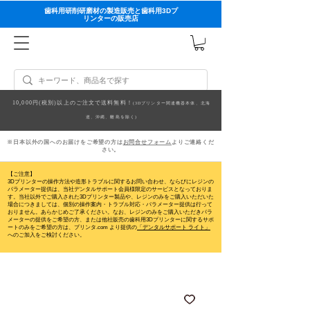
歯科用研削研磨材の製造販売と歯科用3Dプ
リンターの販売店
10,000円(税別)以上のご注文で送料無料！
(3Dプリンター関連機器本体、北海
道、沖縄、離島を除く)
※日本以外の国へのお届けをご希望の方は
お問合せフォーム
よりご連絡くだ
さい。
【ご注意】
3Dプリンターの操作方法や造形トラブルに関するお問い合わせ、ならびにレジンの
パラメーター提供は、当社デンタルサポート会員様限定のサービスとなっておりま
す。当社以外でご購入された3Dプリンター製品や、レジンのみをご購入いただいた
場合につきましては、個別の操作案内・トラブル対応・パラメーター提供は行って
おりません。
あらかじめご了承ください。なお、レジンのみをご購入いただきパラ
メーターの提供をご希望の方、または他社販売の歯科用3Dプリンターに関するサポ
ートのみをご希望の方は、プリンタ.com より提供の
「デンタルサポート ライト」
へのご加入をご検討ください。