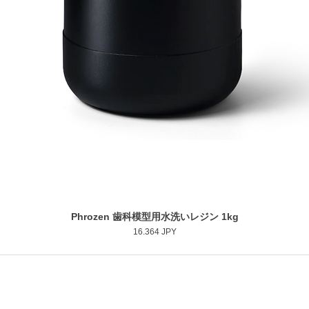
Phrozen 歯科模型用水洗いレジン 1kg
Vista rapida
Prezzo
16.364 JPY