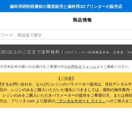
歯科用研削研磨材の製造販売と歯科用3Dプリンターの販売店
商品情報
円(税別)以上のご注文で送料無料！
(3Dプリンター関連機器本体、北海道、沖
※日本以外の国へのお届けをご希望の方は
お問合せフォーム
よりご連絡ください。
【ご注意】
関するお問い合わせ、ならびにレジンのパラメーター提供は、当社デンタル
製品や、レジンのみをご購入いただいた場合につきましては、個別の操作案内
、レジンのみをご購入いただきパラメーターの提供をご希望の方、または他社
は、プリンタ.com より提供の
「デンタルサポート ライト」
へのご加入を