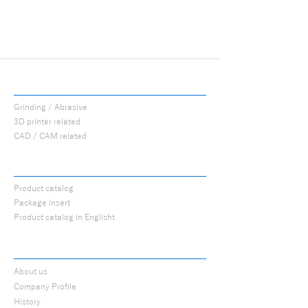
PROCUTS
Grinding / Abrasive
3D printer related
CAD / CAM related
CATALOG
Product catalog
Package insert
Product catalog in Englisht
ABOUT
About us
Company Profile
History