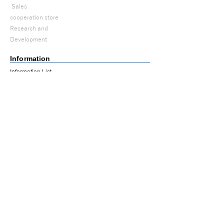
​
Sales
cooperation store
Research and
Development
Information
Information List
Latest article list
Contact
Contact us by Phone / Email
My page
Cart
My Account
3D printer special site