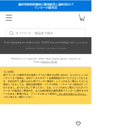
歯科用研削研磨材の製造販売と歯科用3Dプ
リンターの販売店
Free shipping on orders over 10,000 yen (excluding tax).
(Excluding
Hokkaido, Okinawa and remote islands)
*Delivery to countries other than Japan, please contact us
from
Contact form
.
【ご注意】
3Dプリンターの操作方法や造形トラブルに関するお問い合わせ、ならびにレジンの
パラメーター提供は、当社デンタルサポート会員様限定のサービスとなっておりま
す。当社以外でご購入された3Dプリンター製品や、レジンのみをご購入いただいた
場合につきましては、個別の操作案内・トラブル対応・パラメーター提供は行って
おりません。
あらかじめご了承ください。なお、レジンのみをご購入いただきパラ
メーターの提供をご希望の方、または他社販売の歯科用3Dプリンターに関するサポ
ートのみをご希望の方は、プリンタ.com より提供の
「デンタルサポート ライト」
へのご加入をご検討ください。