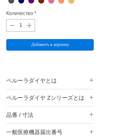
Количество
*
Добавить в корзину
ペルーラダイヤとは
ペルーラダイヤについて
ペルーラダイヤ Zシリーズとは
ゴムとダイヤモンドを融合した独自製法によ
り、形態修正から研磨仕上げまで安定した作
ペルーラダイヤ Zシリーズについて
業性を実現する歯科用研削・研磨バーです。
品番 / 寸法
ジルコニアなど高強度材料の調整・研削・研
歯科医院と歯科技工所の両方で使用できる品
磨に適した高硬度タイプです。ダイヤモンド
質を追求し、共通の仕上がり基準で使用でき
品番
含有量を多くした設計とし、硬い材料に対し
る設計としています。形状・粒度（粗さ）・
一般医療機器届出番号
ても安定した研削性が得られるよう硬度バラ
品番
粗さ
色
硬度の豊富なバリエーションを用意し、用途