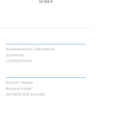
最大回転数
30,000rpm
Цена
16 364 ¥
意しています。
ジルコニア・セラミック・CAD/CAM・硬質
レジンなど各種補綴物の調整・研磨に使用で
きます。
ラボ・チェアのどちらでも同様の感覚で使用
できるよう設計しています。
Список продуктов
■ 国内製造
Шлифовальный / Абразивный
兵庫県西宮市の自社工場にて製造していま
3д принтер
す。MADE IN JAPAN の品質にこだわり、安
САПР/АППАРАТ
定した性能と均一な仕上がりを追求していま
す。
каталог
■ 材料別推奨シリーズ
Каталог товаров
ジルコニア
の調整・研磨には
Zシリーズ
、
вкладыш в пакет
セラミック・二ケイ酸リチウム・CAD/CAM
АНГЛИЙСКИЙ КАТАЛОГ
冠・硬質レジン
には
セラミックシリーズ
の使
用を推奨します。
Информа
材料に応じてシリーズを使い分けることで、
ция о
安定した作業性と仕上がりが得られます。
компани
и