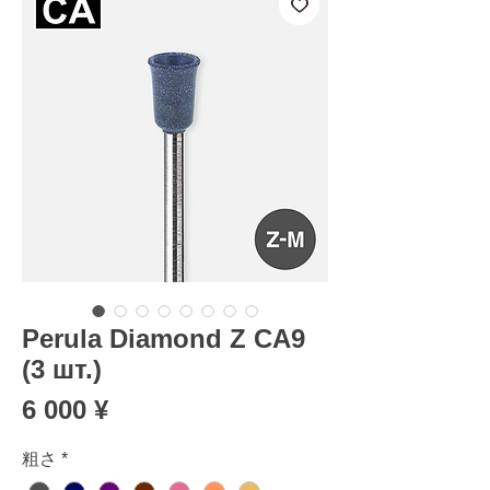
Perula Diamond Z CA9
(3 шт.)
Цена
6 000 ¥
粗さ
*