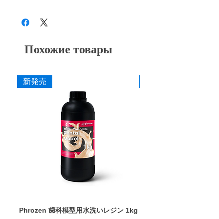
ンスを調整しています。
28B3X10005000006
や材料に応じて最適な研削・研磨工程を行う
形態修正・咬合調整から粗研磨・中研磨・仕
CA9 ZM
粗
灰
ことができます。
上げ研磨まで対応し、粒度の選択により最終
艶出しまで行うことができます。
CA9 ZMM
中粗
青紫
■ 耐久性に配慮した設計
Похожие товары
ダイヤモンドを配合した構造により摩耗を抑
CA9 ZF
中
赤紫
え、長時間の使用でも安定した研削力を維持
できるよう設計しています。
CA9 ZFF
細
茶
新発売
新発売
■ 作業効率に配慮した研削性
CA9 ZS
粗艶
桃
適度な研削力により少ない力でも操作しやす
く、形態修正から仕上げまでスムーズな作業
CA9 ZSM
中艶
柿
を行えます。
CA9 ZSF
細艶
黄
■ 安定した仕上がり
ゴムの弾性を活かした設計により研磨時のブ
レを抑え、経験に左右されにくい均一な仕上
寸法
がりを得やすくしています。
作業部径φ
5.0mm
■ 幅広い補綴物に対応
作業部全長
7.0mm
用途に応じて選択できるよう、形状・粒度
Phrozen 歯科模型用水洗いレジン 1kg
Phrozen ジンジバマスク
（粗さ）・硬度のバリエーションを豊富に用