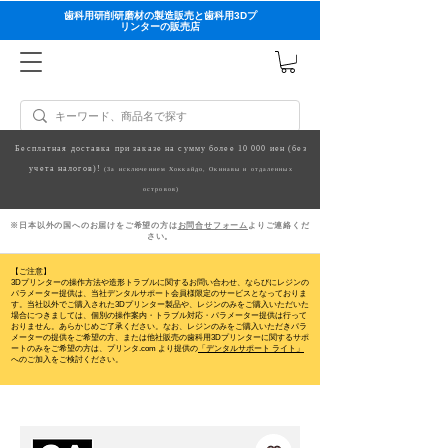
歯科用研削研磨材の製造販売と歯科用3Dプ
リンターの販売店
Бесплатная доставка при заказе на сумму более 10 000 иен (без
учета налогов)!
(За исключением Хоккайдо, Окинавы и отдаленных
островов)
※日本以外の国へのお届けをご希望の方は
お問合せフォーム
よりご連絡くだ
さい。
【ご注意】
3Dプリンターの操作方法や造形トラブルに関するお問い合わせ、ならびにレジンの
パラメーター提供は、当社デンタルサポート会員様限定のサービスとなっておりま
す。当社以外でご購入された3Dプリンター製品や、レジンのみをご購入いただいた
場合につきましては、個別の操作案内・トラブル対応・パラメーター提供は行って
おりません。
あらかじめご了承ください。なお、レジンのみをご購入いただきパラ
メーターの提供をご希望の方、または他社販売の歯科用3Dプリンターに関するサポ
ートのみをご希望の方は、プリンタ.com より提供の
「デンタルサポート ライト」
へのご加入をご検討ください。