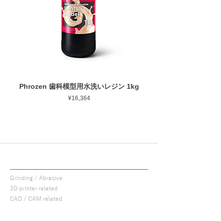
作業部全長
10.0mm
■ 安定した仕上がり
最大回転数
30,000rpm
ゴムの弾性を活かした設計により研磨時のブ
レを抑え、経験に左右されにくい均一な仕上
がりを得やすくしています。
■ 幅広い補綴物に対応
用途に応じて選択できるよう、形状・粒度
Phrozen 歯科模型用水洗いレジン 1kg
Phrozen ジンジバマスク
（粗さ）・硬度のバリエーションを豊富に用
Price
¥16,364
意しています。
ジルコニア・セラミック・CAD/CAM・硬質
レジンなど各種補綴物の調整・研磨に使用で
きます。
ラボ・チェアのどちらでも同様の感覚で使用
できるよう設計しています。
PROCUTS
■ 国内製造
Grinding / Abrasive
兵庫県西宮市の自社工場にて製造していま
3D printer related
す。MADE IN JAPAN の品質にこだわり、安
CAD / CAM related
定した性能と均一な仕上がりを追求していま
す。