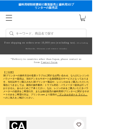
歯科用研削研磨材の製造販売と歯科用3Dプ
リンターの販売店
Free shipping on orders over 10,000 yen (excluding tax).
(Excluding
Hokkaido, Okinawa and remote islands)
*Delivery to countries other than Japan, please contact us
from
Contact form
.
【ご注意】
3Dプリンターの操作方法や造形トラブルに関するお問い合わせ、ならびにレジンの
パラメーター提供は、当社デンタルサポート会員様限定のサービスとなっておりま
す。当社以外でご購入された3Dプリンター製品や、レジンのみをご購入いただいた
場合につきましては、個別の操作案内・トラブル対応・パラメーター提供は行って
おりません。
あらかじめご了承ください。なお、レジンのみをご購入いただきパラ
メーターの提供をご希望の方、または他社販売の歯科用3Dプリンターに関するサポ
ートのみをご希望の方は、プリンタ.com より提供の
「デンタルサポート ライト」
へのご加入をご検討ください。