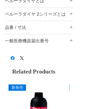
ペルーラダイヤとは
ペルーラダイヤについて
ペルーラダイヤ Zシリーズとは
ゴムとダイヤモンドを融合した独自製法によ
り、形態修正から研磨仕上げまで安定した作
ペルーラダイヤ Zシリーズについて
業性を実現する歯科用研削・研磨バーです。
品番 / 寸法
ジルコニアなど高強度材料の調整・研削・研
歯科医院と歯科技工所の両方で使用できる品
磨に適した高硬度タイプです。ダイヤモンド
質を追求し、共通の仕上がり基準で使用でき
CA8 Z トライアソート (Z-M・Z-F・Z-S 各1
含有量を多くした設計とし、硬い材料に対し
る設計としています。形状・粒度（粗さ）・
一般医療機器届出番号
本入)
ても安定した研削性が得られるよう硬度バラ
硬度の豊富なバリエーションを用意し、用途
ンスを調整しています。
品番
粗さ
色
28B3X10005000006
や材料に応じて最適な研削・研磨工程を行う
形態修正・咬合調整から粗研磨・中研磨・仕
ことができます。
上げ研磨まで対応し、粒度の選択により最終
CA8 ZM
粗
灰
艶出しまで行うことができます。
■ 耐久性に配慮した設計
CA8 ZF
中
赤紫
Related Products
ダイヤモンドを配合した構造により摩耗を抑
え、長時間の使用でも安定した研削力を維持
CA8 ZS
粗艶
桃
できるよう設計しています。
新発売
新発売
■ 作業効率に配慮した研削性
寸法
適度な研削力により少ない力でも操作しやす
作業部径φ
4.0mm
く、形態修正から仕上げまでスムーズな作業
を行えます。