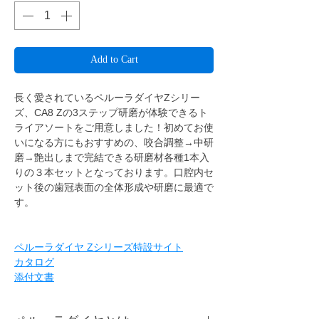
Add to Cart
長く愛されているペルーラダイヤZシリー
ズ、CA8 Zの3ステップ研磨が体験できるト
ライアソートをご用意しました！初めてお使
いになる方にもおすすめの、咬合調整→中研
磨→艶出しまで完結できる研磨材各種1本入
りの３本セットとなっております。口腔内セ
ット後の歯冠表面の全体形成や研磨に最適で
す。
ペルーラダイヤ Zシリーズ特設サイト
カタログ
添付文書