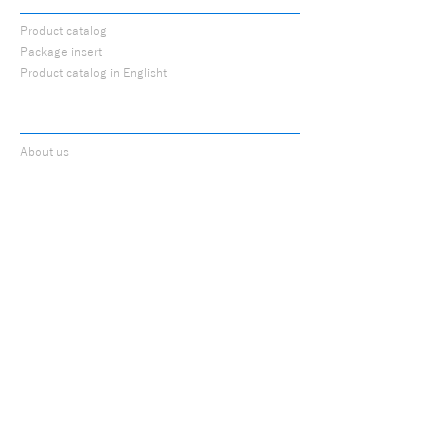
CATALOG
■ 材料別推奨シリーズ
Product catalog
ジルコニア
の調整・研磨には
Zシリーズ
、
Package insert
セラミック・二ケイ酸リチウム・CAD/CAM
Product catalog in Englisht
冠・硬質レジン
には
セラミックシリーズ
の使
用を推奨します。
ABOUT
材料に応じてシリーズを使い分けることで、
安定した作業性と仕上がりが得られます。
About us
Company Profile
History
​
Sales
cooperation store
Research and
Development
Information
Information List
Latest article list
Contact