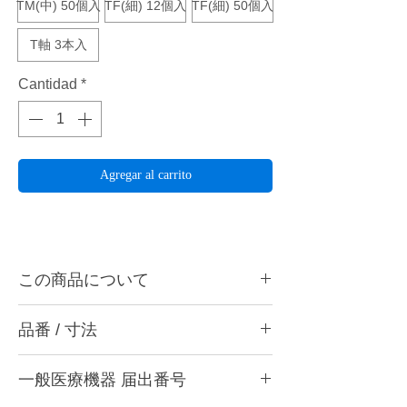
TM(中) 50個入
TF(細) 12個入
TF(細) 50個入
T軸 3本入
Cantidad
*
Agregar al carrito
この商品について
カーバイトバーやスタンプバー以上の研削力
品番 / 寸法
があり、その研削力により発生する振動や衝
撃をラバー軸が吸収。石膏、レジン等を3種
品番
の荒さによりスムーズ研削し、綺麗に仕上げ
一般医療機器 届出番号
交換用ペーパー
ることができます。
・TR (粗) 12個入り、50個入り