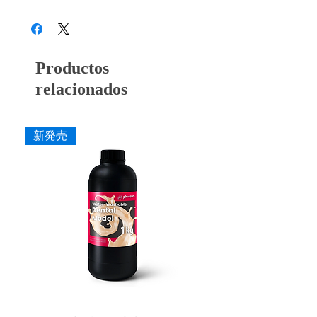
28B3X10005000018
・TM (中) 12個入り、50個入り
ペーパーキャップとは・・・
・TF (細) 12個入り、50個入り
ドイツで開発された材料を日本のアイデアに
専用軸
よって完成させたペーパーキャップ。大きな
・T専用軸 3本入り
研削力により発生する振動や衝撃をラバー軸
Productos
が吸収し、石膏を効率よく削れてペーパー部
寸法
relacionados
分を交換することができるため、時間と価格
作業部径φ : 3.0-12.0mm
の面で経済的です。
作業部長さ : 16.0mm
交換用ペーパーの [ペーパーキャップ] と 軸
最大回転数 : 20,000rpm
の [専用軸] を組み合わせてお使いいただけ
新発売
新発売
ます。