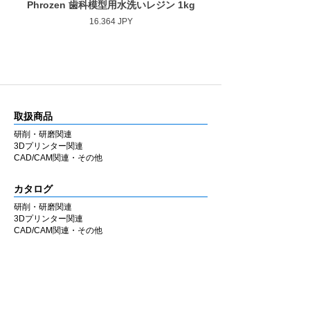
Phrozen 歯科模型用水洗いレジン 1kg
Phrozen ジンジバマスク
Precio
16.364 JPY
取扱商品
研削・研磨関連
3Dプリンター関連
CAD/CAM関連・その他
カタログ
研削・研磨関連
3Dプリンター関連
CAD/CAM関連・その他
会社情報
企業理念
私たちの歩み
​経営陣について