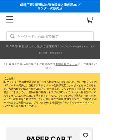
歯科用研削研磨材の製造販売と歯科用3Dプ
リンターの販売店
10,000円(税別)以上のご注文で送料無料！
(3Dプリンター関連機器本体、北海
道、沖縄、離島を除く)
※日本以外の国へのお届けをご希望の方は
お問合せフォーム
よりご連絡くだ
さい。
【ご注意】
3Dプリンターの操作方法や造形トラブルに関するお問い合わせ、ならびにレジンの
パラメーター提供は、当社デンタルサポート会員様限定のサービスとなっておりま
す。当社以外でご購入された3Dプリンター製品や、レジンのみをご購入いただいた
場合につきましては、個別の操作案内・トラブル対応・パラメーター提供は行って
おりません。
あらかじめご了承ください。なお、レジンのみをご購入いただきパラ
メーターの提供をご希望の方、または他社販売の歯科用3Dプリンターに関するサポ
ートのみをご希望の方は、プリンタ.com より提供の
「デンタルサポート ライト」
へのご加入をご検討ください。