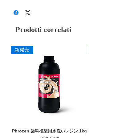
28B3X10005000018
・LM (中) 12個入り、50個入り
ペーパーキャップとは・・・
・LF (細) 12個入り、50個入り
ドイツで開発された材料を日本のアイデアに
専用軸
よって完成させたペーパーキャップ。大きな
・L専用軸 3本入り
研削力により発生する振動や衝撃をラバー軸
Prodotti correlati
が吸収し、石膏を効率よく削れてペーパー部
寸法
分を交換することができるため、時間と価格
作業部径φ : 6.0-6.7mm
の面で経済的です。
新発売
新発売
作業部長さ : 16.0mm
交換用ペーパーの [ペーパーキャップ] と 軸
軸径φ : 2.35mm
の [専用軸] を組み合わせてお使いいただけ
最大回転数 : 30,000rpm
ます。
Phrozen 歯科模型用水洗いレジン 1kg
Phrozen ジンジバマスク
Prezzo