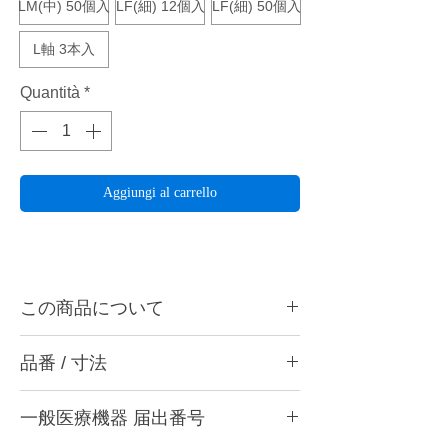
LM(中) 50個入
LF(細) 12個入
LF(細) 50個入
L軸 3本入
Quantità
*
Aggiungi al carrello
この商品について
カーバイトバーやスタンプバー以上の研削力
品番 / 寸法
があり、その研削力により発生する振動や衝
撃をラバー軸が吸収。石膏、レジン等を3種
品番
の荒さによりスムーズ研削し、綺麗に仕上げ
一般医療機器 届出番号
交換用ペーパー
ることができます。
・LR (粗) 12個入り、50個入り