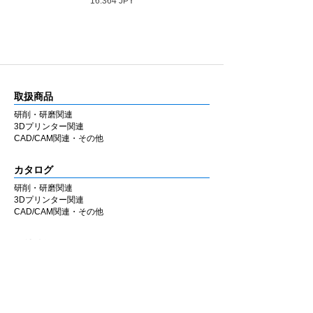
16.364 JPY
取扱商品
研削・研磨関連
3Dプリンター関連
CAD/CAM関連・その他
カタログ
研削・研磨関連
3Dプリンター関連
CAD/CAM関連・その他
会社情報
企業理念
私たちの歩み
​経営陣について
会社概要
​販売店