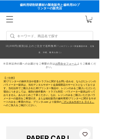
歯科用研削研磨材の製造販売と歯科用3Dプ
リンターの販売店
10,000円(税別)以上のご注文で送料無料！
(3Dプリンター関連機器本体、北海
道、沖縄、離島を除く)
※日本以外の国へのお届けをご希望の方は
お問合せフォーム
よりご連絡くだ
さい。
【ご注意】
3Dプリンターの操作方法や造形トラブルに関するお問い合わせ、ならびにレジンの
パラメーター提供は、当社デンタルサポート会員様限定のサービスとなっておりま
す。当社以外でご購入された3Dプリンター製品や、レジンのみをご購入いただいた
場合につきましては、個別の操作案内・トラブル対応・パラメーター提供は行って
おりません。
あらかじめご了承ください。なお、レジンのみをご購入いただきパラ
メーターの提供をご希望の方、または他社販売の歯科用3Dプリンターに関するサポ
ートのみをご希望の方は、プリンタ.com より提供の
「デンタルサポート ライト」
へのご加入をご検討ください。