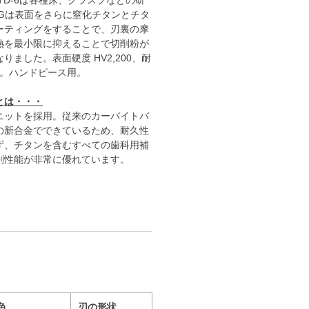
TD-6は各種床、クラスプなどの研
6Gは表面をさらに窒化チタンとチタ
ーティングをすることで、刃裏の摩
熱を最小限に抑えることで切削粉が
ました。表面硬度 HV2,200、耐
向上。ハンドピース用。
とは・・・
ニットを採用。従来のカーバイトバ
の新合金でできているため、耐久性
ず、チタンを含むすべての歯科用補
削性能が非常に優れています。
色
刃の形状