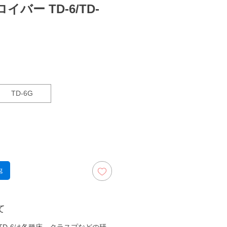
バー TD-6/TD-
rga
TD-6G
g
て