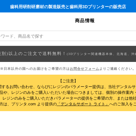
歯科用研削研磨材の製造販売と歯科用3Dプリンターの販売店
商品情報
円(税別)以上のご注文で送料無料！
(3Dプリンター関連機器本体、北海道、沖
※日本以外の国へのお届けをご希望の方は
お問合せフォーム
よりご連絡ください。
【ご注意】
関するお問い合わせ、ならびにレジンのパラメーター提供は、当社デンタル
製品や、レジンのみをご購入いただいた場合につきましては、個別の操作案内
、レジンのみをご購入いただきパラメーターの提供をご希望の方、または他社
は、プリンタ.com より提供の
「デンタルサポート ライト」
へのご加入を