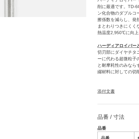
ハーディアロイバー 
削に最適です。TD-
ン化合物のダブルコ
擦係数を減らし、発
まとわりつきにくくなり
熱温度2,950℃に
ハーディアロイバー
切刃部にダイヤチタ
ーに代わる超微粒子
と耐摩耗性のみなら
綴材料に対しての切
添付文書
品番 / 寸法
品番
品番