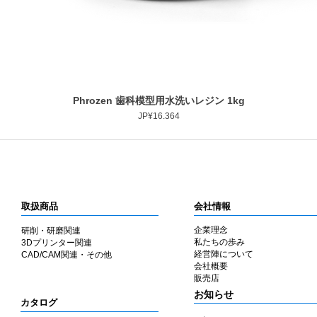
Phrozen 歯科模型用水洗いレジン 1kg
Tampilan Cepat
Harga
JP¥16.364
取扱商品
会社情報
企業理念
研削・研磨関連
私たちの歩み
3Dプリンター関連
​経営陣について
CAD/CAM関連・その他
会社概要
​販売店
​お知らせ
カタログ